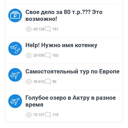
Свое дело за 80 т.р.??? Это
возможно!
43 128
191
Help! Нужно имя котенку
20 030
102
Самостоятельный тур по Европе
39 610
90
Голубое озеро в Актру в разное
время
72 157
118