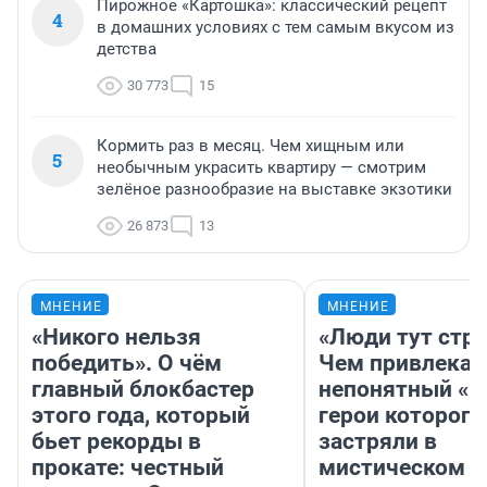
Пирожное «Картошка»: классический рецепт
4
в домашних условиях с тем самым вкусом из
детства
30 773
15
Кормить раз в месяц. Чем хищным или
5
необычным украсить квартиру — смотрим
зелёное разнообразие на выставке экзотики
26 873
13
МНЕНИЕ
МНЕНИЕ
«Никого нельзя
«Люди тут стр
победить». О чём
Чем привлекае
главный блокбастер
непонятный «Н
этого года, который
герои которого
бьет рекорды в
застряли в
прокате: честный
мистическом о