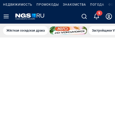
НЕДВИЖИМОСТЬ
ПРОМОКОДЫ
ЗНАКОМСТВА
ПОГОДА
ФО
Жёсткая соседская драка
Застройщики V