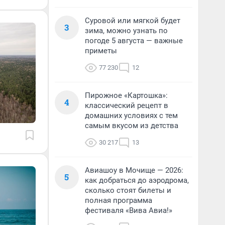
Суровой или мягкой будет
3
зима, можно узнать по
погоде 5 августа — важные
приметы
77 230
12
Пирожное «Картошка»:
4
классический рецепт в
домашних условиях с тем
самым вкусом из детства
30 217
13
Авиашоу в Мочище — 2026:
5
как добраться до аэродрома,
сколько стоят билеты и
полная программа
фестиваля «Вива Авиа!»