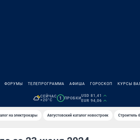
ФОРУМЫ
ТЕЛЕПРОГРАММА
АФИША
ГОРОСКОП
КУРСЫ ВА
USD 81,41
СЕЙЧАС
1
ПРОБКИ
+20°C
EUR 94,06
алог на электрокары
Августовский каталог новостроек
Строитель б