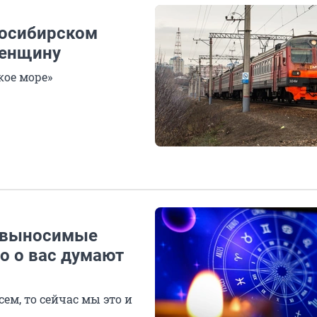
восибирском
женщину
кое море»
невыносимые
то о вас думают
сем, то сейчас мы это и