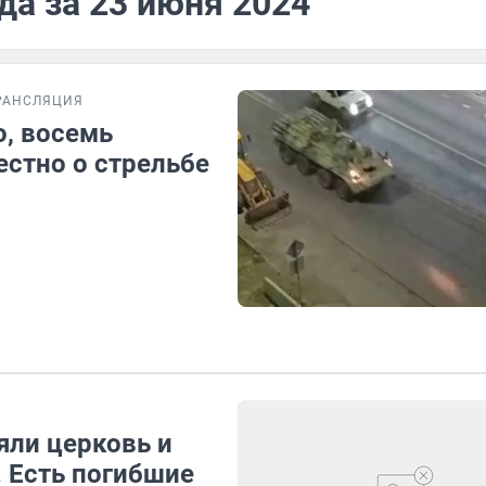
да за 23 июня 2024
РАНСЛЯЦИЯ
, восемь
естно о стрельбе
яли церковь и
. Есть погибшие