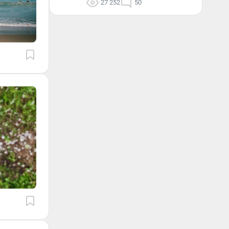
27 252
50