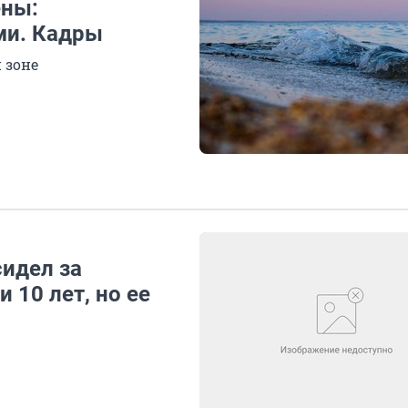
ены:
ми. Кадры
 зоне
сидел за
 10 лет, но ее