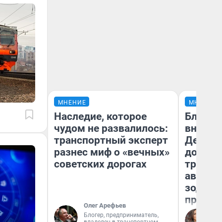
МНЕНИЕ
МНЕНИЕ
Наследие, которое
Близне
чудом не развалилось:
внезап
транспортный эксперт
Девам 
разнес миф о «вечных»
дополн
советских дорогах
траты:
август 
зодиак
прогно
Олег Арефьев
Блогер, предприниматель,
Ан