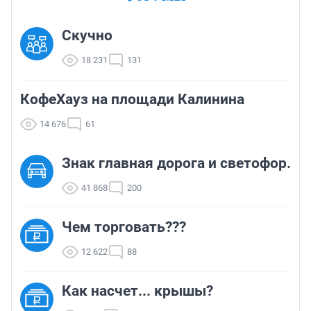
Скучно
18 231
131
КофеХауз на площади Калинина
14 676
61
Знак главная дорога и светофор.
41 868
200
Чем торговать???
12 622
88
Как насчет... крышы?