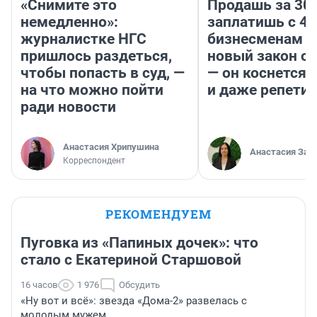
«Снимите это
Продашь за 300
немедленно»:
заплатишь с 40
журналистке НГС
бизнесменам г
пришлось раздеться,
новый закон о 
чтобы попасть в суд, —
— он коснется 
на что можно пойти
и даже репети
ради новости
Анастасия Хрипушина
Анастасия Зав
Корреспондент
РЕКОМЕНДУЕМ
Пуговка из «Папиных дочек»: что
стало с Екатериной Старшовой
16 часов
1 976
Обсудить
«Ну вот и всё»: звезда «Дома-2» развелась с
молодым мужем