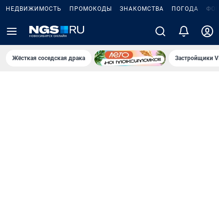
НЕДВИЖИМОСТЬ
ПРОМОКОДЫ
ЗНАКОМСТВА
ПОГОДА
ФО
Жёсткая соседская драка
Застройщики V