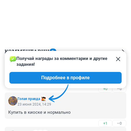
КОММЕНТАРИИ
9
Получай награды за комментарии и другие 
задания!
Гость
23 июня 2024, 19:50
Подробнее в профиле
Врунебомбическая статья
+0
–0
Голая правда
23 июня 2024, 14:29
Купить в киоске и нормально
+1
–0