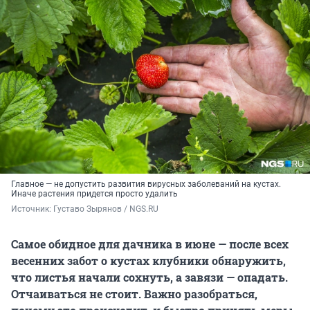
Главное — не допустить развития вирусных заболеваний на кустах.
Иначе растения придется просто удалить
Источник: 
Густаво Зырянов / NGS.RU
Самое обидное для дачника в июне — после всех
весенних забот о кустах клубники обнаружить,
что листья начали сохнуть, а завязи — опадать.
Отчаиваться не стоит. Важно разобраться,