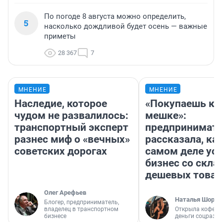
По погоде 8 августа можно определить,
5
насколько дождливой будет осень — важные
приметы
28 367
7
МНЕНИЕ
МНЕНИЕ
Наследие, которое
«Покупаешь ко
чудом не развалилось:
мешке»:
транспортный эксперт
предпринимат
разнес миф о «вечных»
рассказала, как
советских дорогах
самом деле ус
бизнес со скл
дешевых това
Олег Арефьев
Наталья Шорох
Блогер, предприниматель,
владелец в транспортном
Открыла кофейн
бизнесе
деньги соцразв