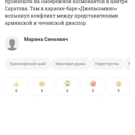
произошла на Набережной Космонавтов в центре
Саратова. Там в караоке-баре «Джельсомино»
вспыхнул конфликт между представителями
армянской и чеченской диаспор.
Марина Сенкевич
Красноярский край
Массовая драка
Перестрелка
Рег
0
0
0
0
0