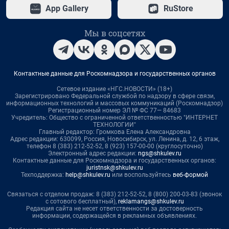
App Gallery
RuStore
Мы в соцсетях
Контактные данные для Роскомнадзора и государственных органов
Сетевое издание «НГС.НОВОСТИ» (18+)
Зарегистрировано Федеральной службой по надзору в сфере связи,
информационных технологий и массовых коммуникаций (Роскомнадзор)
Регистрационный номер ЭЛ № ФС 77— 84683
Учредитель: Общество с ограниченной ответственностью "ИНТЕРНЕТ
ТЕХНОЛОГИИ"
Главный редактор: Громкова Елена Александровна
Адрес редакции: 630099, Россия, Новосибирск, ул. Ленина, д. 12, 6 этаж,
телефон 8 (383) 212-52-52, 8 (923) 157-00-00 (круглосуточно)
Электронный адрес редакции:
ngs@shkulev.ru
Контактные данные для Роскомнадзора и государственных органов:
juristnsk@shkulev.ru
Техподдержка:
help@shkulev.ru
или воспользуйтесь
веб-формой
Связаться с отделом продаж: 8 (383) 212-52-52, 8 (800) 200-03-83 (звонок
с сотового бесплатный),
reklamangs@shkulev.ru
Редакция сайта не несет ответственности за достоверность
информации, содержащейся в рекламных объявлениях.