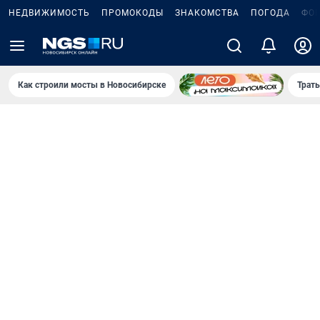
НЕДВИЖИМОСТЬ
ПРОМОКОДЫ
ЗНАКОМСТВА
ПОГОДА
ФО
Как строили мосты в Новосибирске
Траты