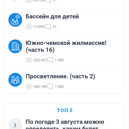
29 130
71
Бассейн для детей
13 890
51
Южно-чемской жилмассив!
(часть 16)
223 437
1 000
Просветление. (часть 2)
360 199
1 000
ТОП 5
По погоде 3 августа можно
1
определить, каким будет