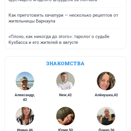
Как приготовить хачапури — несколько рецептов от
жительницы Барнаула
«Плохо, как никогда до этого»: таролог о судьбе
Кузбасса и его жителей в августе
ЗНАКОМСТВА
Александр
,
New
,
42
Алёнушка
,
42
42
Ирина
,
46
Юлия
,
50
Докер
,
36