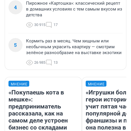
Пирожное «Картошка»: классический рецепт
4
в домашних условиях с тем самым вкусом из
детства
30 915
17
Кормить раз в месяц. Чем хищным или
5
необычным украсить квартиру — смотрим
зелёное разнообразие на выставке экзотики
26 985
13
МНЕНИЕ
МНЕНИЕ
«Покупаешь кота в
«Игрушки боль
мешке»:
герои истории»
предприниматель
учит пятая час
рассказала, как на
популярной де
самом деле устроен
франшизы и п
бизнес со складами
она полезна в