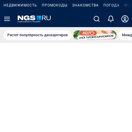
НЕДВИЖИМОСТЬ
ПРОМОКОДЫ
ЗНАКОМСТВА
ПОГОДА
ФО
Растет популярность дискаунтеров
Межд