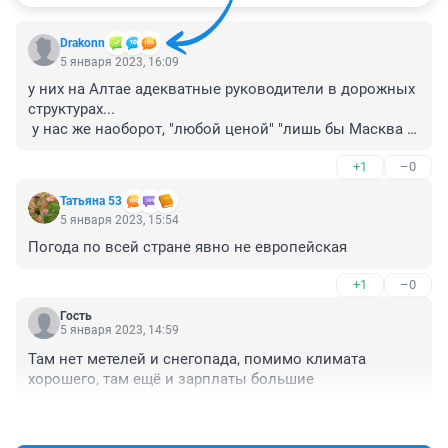
Drakonn
5 января 2023, 16:09
у них на Алтае адекватные руководители в дорожных 
структурах...

 у нас же наоборот, "любой ценой" "лишь бы Масква 
не заругала"... готовы рисковать жизнями водителей 
+1
–0
едущих на дальние расстояния... и тратят не 
эффективно средства и силы дорожных организаций 
Татьяна 53
и работников
5 января 2023, 15:54
Погода по всей стране явно не европейская
+1
–0
Гость
5 января 2023, 14:59
Там нет метелей и снегопада, помимо климата 
хорошего, там ещё и зарплаты большие
+0
–1