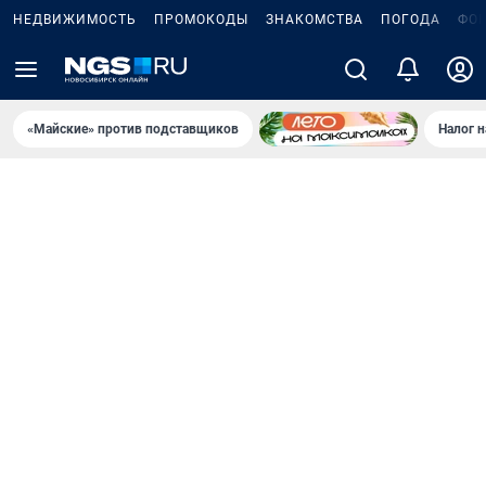
НЕДВИЖИМОСТЬ
ПРОМОКОДЫ
ЗНАКОМСТВА
ПОГОДА
ФО
«Майские» против подставщиков
Налог 