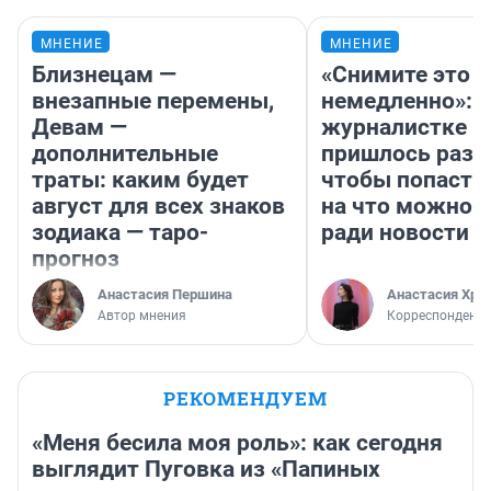
МНЕНИЕ
МНЕНИЕ
Близнецам —
«Снимите это
внезапные перемены,
немедленно»:
Девам —
журналистке Н
дополнительные
пришлось разд
траты: каким будет
чтобы попасть 
август для всех знаков
на что можно 
зодиака — таро-
ради новости
прогноз
Анастасия Першина
Анастасия Хри
Автор мнения
Корреспондент
РЕКОМЕНДУЕМ
«Меня бесила моя роль»: как сегодня
выглядит Пуговка из «Папиных