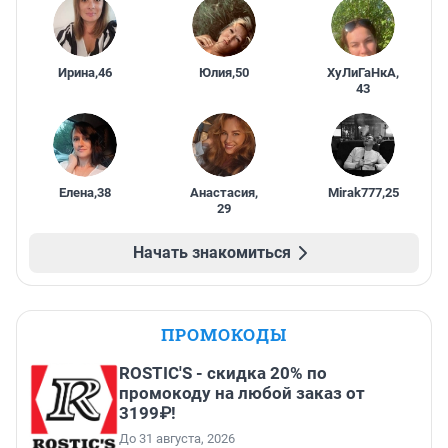
Ирина
,
46
Юлия
,
50
ХуЛиГаНкА
,
43
Елена
,
38
Анастасия
,
Mirak777
,
25
29
Начать знакомиться
ПРОМОКОДЫ
ROSTIC'S - скидка 20% по
промокоду на любой заказ от
3199₽!
До 31 августа, 2026