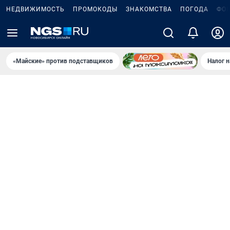
НЕДВИЖИМОСТЬ
ПРОМОКОДЫ
ЗНАКОМСТВА
ПОГОДА
ФО
«Майские» против подставщиков
Налог 