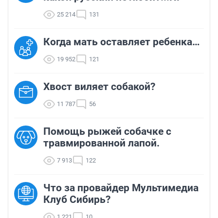
25 214
131
Когда мать оставляет ребенка…
19 952
121
Хвост виляет собакой?
11 787
56
Помощь рыжей собачке с
травмированной лапой.
7 913
122
Что за провайдер Мультимедиа
Клуб Сибирь?
1 221
10