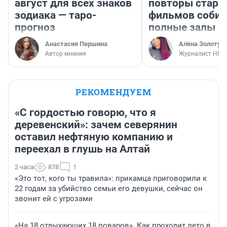
август для всех знаков
повторы стары
зодиака — таро-
фильмов соби
прогноз
полные залы
Анастасия Першина
Алёна Золотух
Автор мнения
Журналист НГС
РЕКОМЕНДУЕМ
«С гордостью говорю, что я
деревенский»: зачем северянин
оставил нефтяную компанию и
переехал в глушь на Алтай
2 часа
878
1
«Это тот, кого ты травила»: прикамца приговорили к
22 годам за убийство семьи его девушки, сейчас он
звонит ей с угрозами
«На 18 отдыхающих 18 поваров». Как проходит лето в