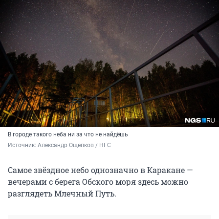
В городе такого неба ни за что не найдёшь
Источник: 
Александр Ощепков / НГС
Самое звёздное небо однозначно в Каракане —
вечерами с берега Обского моря здесь можно
разглядеть Млечный Путь.