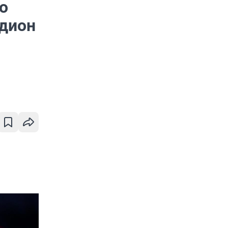
о
адион