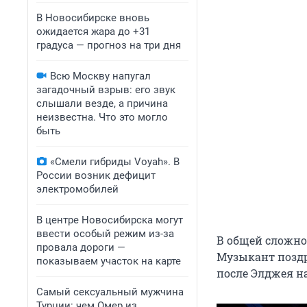
В Новосибирске вновь
ожидается жара до +31
градуса — прогноз на три дня
Всю Москву напугал
загадочный взрыв: его звук
слышали везде, а причина
неизвестна. Что это могло
быть
«Смели гибриды Voyah». В
России возник дефицит
электромобилей
В центре Новосибирска могут
ввести особый режим из-за
В общей сложнос
провала дороги —
Музыкант поздр
показываем участок на карте
после Элджея на
Самый сексуальный мужчина
Турции: чем Омер из