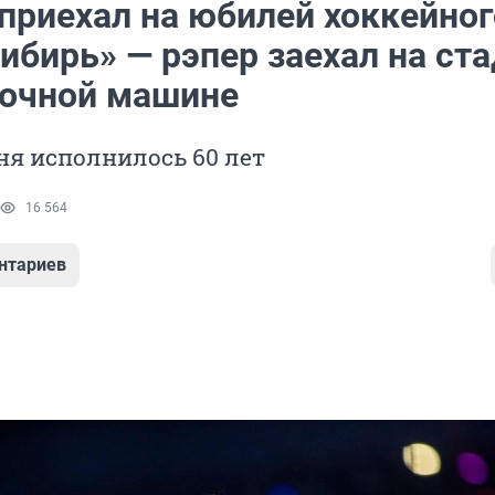
приехал на юбилей хоккейног
ибирь» — рэпер заехал на ст
вочной машине
ня исполнилось 60 лет
16 564
нтариев