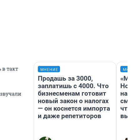
 в такт
МНЕНИЕ
МНЕНИ
Продашь за 3000,
«Мы в
заплатишь с 4000. Что
Нолан
бизнесменам готовит
настр
азвучали
новый закон о налогах
смотр
— он коснется импорта
чтобы
и даже репетиторов
выгля