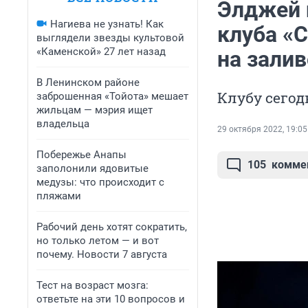
Элджей 
Нагиева не узнать! Как
клуба «С
выглядели звезды культовой
«Каменской» 27 лет назад
на зали
В Ленинском районе
Клубу сегод
заброшенная «Тойота» мешает
жильцам — мэрия ищет
владельца
29 октября 2022, 19:05
Побережье Анапы
105
комме
заполонили ядовитые
медузы: что происходит с
пляжами
Рабочий день хотят сократить,
но только летом — и вот
почему. Новости 7 августа
Тест на возраст мозга:
ответьте на эти 10 вопросов и