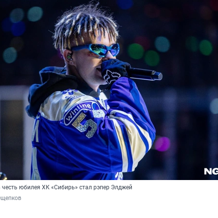
 честь юбилея ХК «Сибирь» стал рэпер Элджей
Ощепков