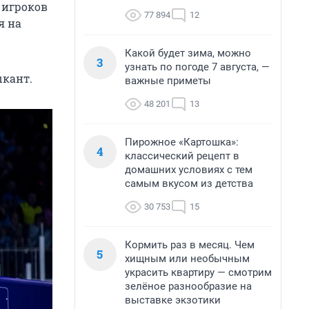
 игроков
77 894
12
я на
Какой будет зима, можно
3
узнать по погоде 7 августа, —
ыкант.
важные приметы
48 201
13
Пирожное «Картошка»:
4
классический рецепт в
домашних условиях с тем
самым вкусом из детства
30 753
15
Кормить раз в месяц. Чем
5
хищным или необычным
украсить квартиру — смотрим
зелёное разнообразие на
выставке экзотики