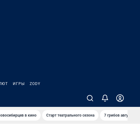
ЛЮТ
ИГРЫ
ZODY
овосибирцев в кино
Старт театрального сезона
7 грибов августа