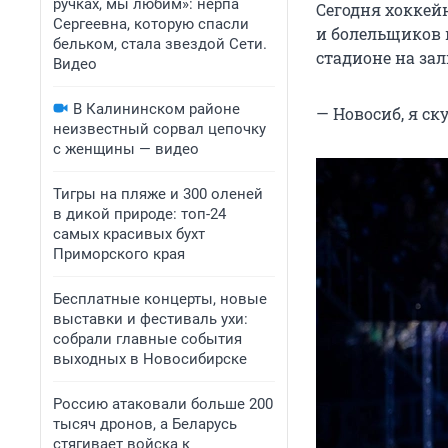
ручках, мы любим»: нерпа
Сегодня хоккей
Сергеевна, которую спасли
и болельщиков 
бельком, стала звездой Сети.
стадионе на зал
Видео
В Калининском районе
— Новосиб, я с
неизвестный сорвал цепочку
с женщины — видео
Тигры на пляже и 300 оленей
в дикой природе: топ-24
самых красивых бухт
Приморского края
Бесплатные концерты, новые
выставки и фестиваль ухи:
собрали главные события
выходных в Новосибирске
Россию атаковали больше 200
тысяч дронов, а Беларусь
стягивает войска к