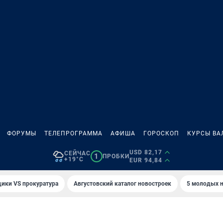
ФОРУМЫ
ТЕЛЕПРОГРАММА
АФИША
ГОРОСКОП
КУРСЫ ВА
USD 82,17
СЕЙЧАС
1
ПРОБКИ
+19°C
EUR 94,84
ики VS прокуратура
Августовский каталог новостроек
5 молодых н