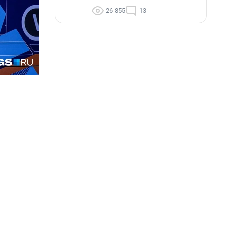
26 855
13