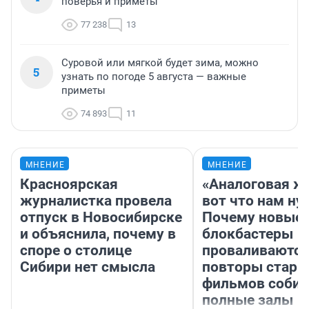
поверья и приметы
77 238
13
Суровой или мягкой будет зима, можно
5
узнать по погоде 5 августа — важные
приметы
74 893
11
МНЕНИЕ
МНЕНИЕ
Красноярская
«Аналоговая ж
журналистка провела
вот что нам ну
отпуск в Новосибирске
Почему новые
и объяснила, почему в
блокбастеры
споре о столице
проваливаются,
Сибири нет смысла
повторы стары
фильмов соби
полные залы