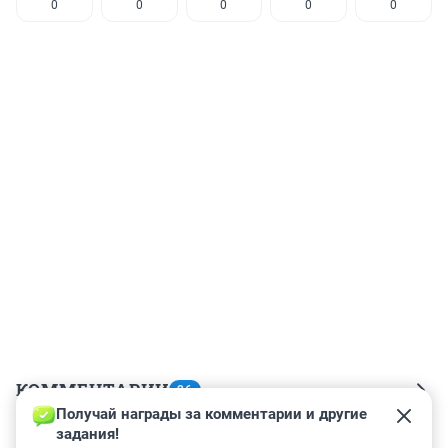
0
0
0
0
0
КОММЕНТАРИИ
26
Получай награды за комментарии и другие 
задания!
Гость