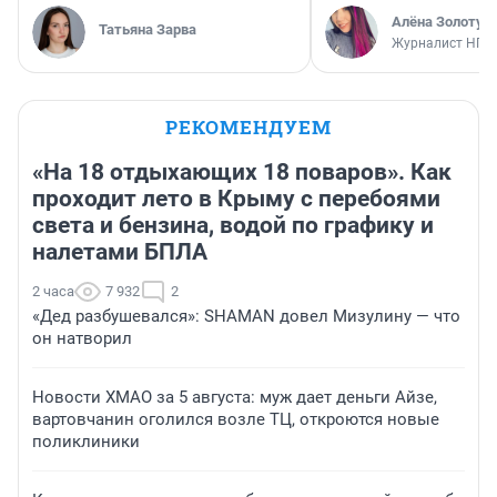
Алёна Золотух
Татьяна Зарва
Журналист НГС
РЕКОМЕНДУЕМ
«На 18 отдыхающих 18 поваров». Как
проходит лето в Крыму с перебоями
света и бензина, водой по графику и
налетами БПЛА
2 часа
7 932
2
«Дед разбушевался»: SHAMAN довел Мизулину — что
он натворил
Новости ХМАО за 5 августа: муж дает деньги Айзе,
вартовчанин оголился возле ТЦ, откроются новые
поликлиники