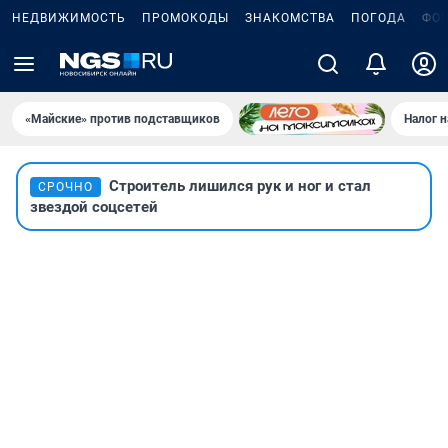
НЕДВИЖИМОСТЬ
ПРОМОКОДЫ
ЗНАКОМСТВА
ПОГОДА
ФО
«Майские» против подставщиков
Налог 
Строитель лишился рук и ног и стал
СРОЧНО
звездой соцсетей