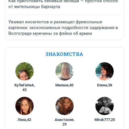
Как приготовить ленивые беляши — простой способ
от жительницы Барнаула
Уважал иноагентов и размещал фривольные
картинки: эксклюзивные подробности задержания в
Волгограде мужчины за фейки об армии
ЗНАКОМСТВА
ХуЛиГаНкА
,
Милана
,
40
Елена
,
38
43
Лена
,
42
Анастасия
,
Mirak777
,
25
29