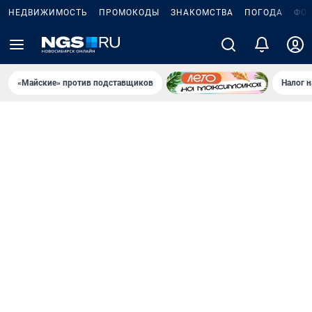
НЕДВИЖИМОСТЬ
ПРОМОКОДЫ
ЗНАКОМСТВА
ПОГОДА
ФО
«Майские» против подставщиков
Налог 