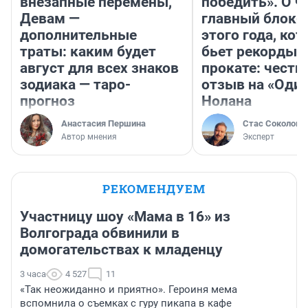
внезапные перемены,
победить». О ч
Девам —
главный блокб
дополнительные
этого года, ко
траты: каким будет
бьет рекорды 
август для всех знаков
прокате: честн
зодиака — таро-
отзыв на «Оди
прогноз
Нолана
Анастасия Першина
Стас Соколов
Автор мнения
Эксперт
РЕКОМЕНДУЕМ
Участницу шоу «Мама в 16» из
Волгограда обвинили в
домогательствах к младенцу
3 часа
4 527
11
«Так неожиданно и приятно». Героиня мема
вспомнила о съемках с гуру пикапа в кафе