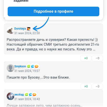
задания!
Подробнее в профиле
КОММЕНТАРИИ
27
Doroteya
31 мая 2024, 22:50
Распространяете дичь и суеверия? Какая прелесть! )) 
Настоящий образчик СМИ третьего десятилетия 21-го 
века. Да и правда, не о науке же писать. Кому это 
надо?..
+0
–0
Smykson
31 мая 2024, 19:07
Пишите про Бузову....Это вам ближе.
+0
–0
эксбад
31 мая 2024, 18:43
Лучше затяжное лето, чем затяжную осень..