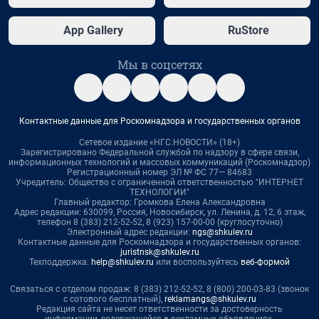
App Gallery
RuStore
Мы в соцсетях
Контактные данные для Роскомнадзора и государственных органов
Сетевое издание «НГС.НОВОСТИ» (18+)
Зарегистрировано Федеральной службой по надзору в сфере связи,
информационных технологий и массовых коммуникаций (Роскомнадзор)
Регистрационный номер ЭЛ № ФС 77— 84683
Учредитель: Общество с ограниченной ответственностью "ИНТЕРНЕТ
ТЕХНОЛОГИИ"
Главный редактор: Громкова Елена Александровна
Адрес редакции: 630099, Россия, Новосибирск, ул. Ленина, д. 12, 6 этаж,
телефон 8 (383) 212-52-52, 8 (923) 157-00-00 (круглосуточно)
Электронный адрес редакции:
ngs@shkulev.ru
Контактные данные для Роскомнадзора и государственных органов:
juristnsk@shkulev.ru
Техподдержка:
help@shkulev.ru
или воспользуйтесь
веб-формой
Связаться с отделом продаж: 8 (383) 212-52-52, 8 (800) 200-03-83 (звонок
с сотового бесплатный),
reklamangs@shkulev.ru
Редакция сайта не несет ответственности за достоверность