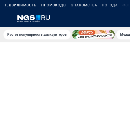
НЕДВИЖИМОСТЬ
ПРОМОКОДЫ
ЗНАКОМСТВА
ПОГОДА
ФО
Растет популярность дискаунтеров
Межд