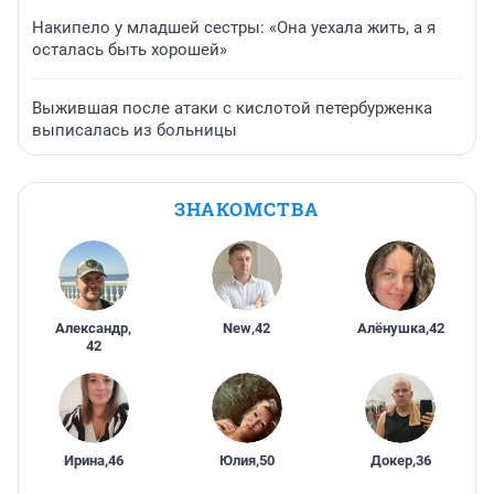
Накипело у младшей сестры: «Она уехала жить, а я
осталась быть хорошей»
Выжившая после атаки с кислотой петербурженка
выписалась из больницы
ЗНАКОМСТВА
Александр
,
New
,
42
Алёнушка
,
42
42
Ирина
,
46
Юлия
,
50
Докер
,
36