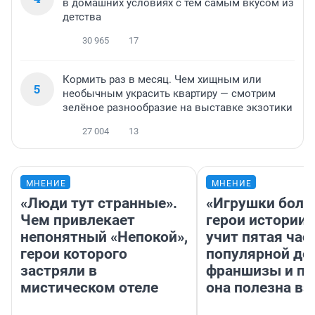
в домашних условиях с тем самым вкусом из
детства
30 965
17
Кормить раз в месяц. Чем хищным или
5
необычным украсить квартиру — смотрим
зелёное разнообразие на выставке экзотики
27 004
13
МНЕНИЕ
МНЕНИЕ
«Люди тут странные».
«Игрушки боль
Чем привлекает
герои истории»
непонятный «Непокой»,
учит пятая час
герои которого
популярной де
застряли в
франшизы и п
мистическом отеле
она полезна в