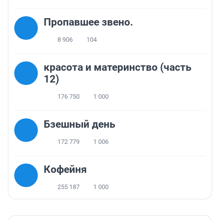
Пропавшее звено.
8 906
104
красота и материнство (часть
12)
176 750
1 000
Бзешный день
172 779
1 006
Кофейня
255 187
1 000