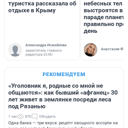
туристка рассказала об
небесных тел
отдыхе в Крыму
выстроятся в 
параде планет 
правильно про
день
Александра Исмайлова
Анастасия Фил
заместитель главного
редактора 63.RU
РЕКОМЕНДУЕМ
«Уголовник я, родные со мной не
общаются»: как бывший «афганец» 30
лет живет в землянке посреди леса
под Рязанью
1 час
870
Обсудить
Одна банка — три вкуса: рецепт овощного ассорти на