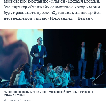
московской компании «Флакон» Михаил Егошин.
Это партнер «Стрижей», совместно с которым они
будут развивать проект «Органика», являющийся
неотъемлемой частью «Нормандии — Неман».
Директор по развитию регионов московской компании «Флакон»
Михаил Егошин
Источник: 
«Стрижи»