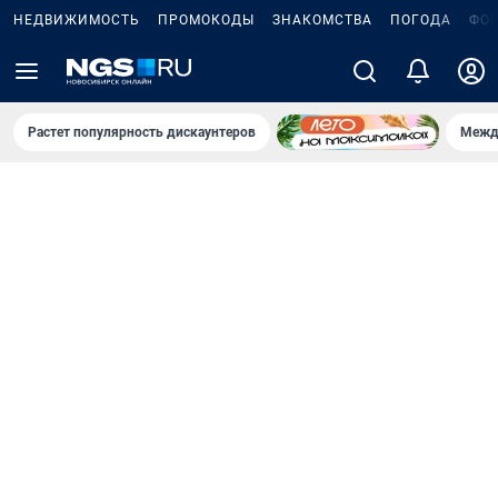
НЕДВИЖИМОСТЬ
ПРОМОКОДЫ
ЗНАКОМСТВА
ПОГОДА
ФО
Растет популярность дискаунтеров
Межд