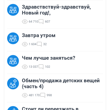
Здравствствуй-здравствуй,
Новый год!,
64 710
607
Завтра утром
1 604
32
Чем лучше заняться?
13 037
102
Обмен/продажа детских вещей
(часть 4)
481 170
998
Стоит ли переезжать в