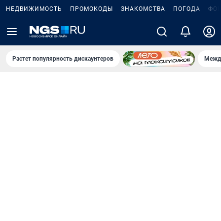
НЕДВИЖИМОСТЬ
ПРОМОКОДЫ
ЗНАКОМСТВА
ПОГОДА
ФО
Растет популярность дискаунтеров
Межд