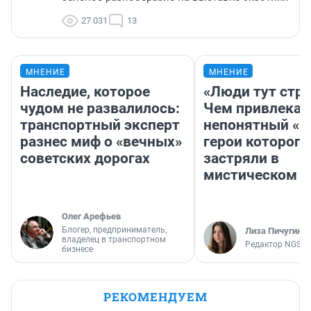
27 031
13
МНЕНИЕ
МНЕНИЕ
Наследие, которое
«Люди тут стр
чудом не развалилось:
Чем привлекае
транспортный эксперт
непонятный «Н
разнес миф о «вечных»
герои которого
советских дорогах
застряли в
мистическом о
Олег Арефьев
Блогер, предприниматель,
Лиза Пичугина
владелец в транспортном
Редактор NGS.R
бизнесе
РЕКОМЕНДУЕМ