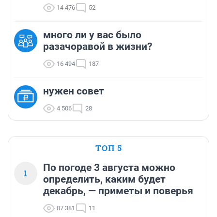
14 476
52
много ли у вас было
разачоравой в жизни?
16 494
187
нужен совет
4 506
28
ТОП 5
По погоде 3 августа можно
1
определить, каким будет
декабрь, — приметы и поверья
87 381
11