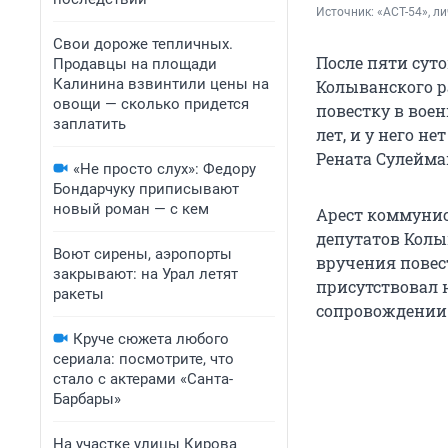
Источник: 
«АСТ-54», л
Свои дороже тепличных.
После пяти сут
Продавцы на площади
Калинина взвинтили цены на
Колыванского р
овощи — сколько придется
повестку в вое
заплатить
лет, и у него н
Рената Сулейма
«Не просто слух»: Федору
Бондарчуку приписывают
новый роман — с кем
Арест коммунис
депутатов Колы
Воют сирены, аэропорты
вручения повес
закрывают: на Урал летят
присутствовал н
ракеты
сопровождении 
Круче сюжета любого
сериала: посмотрите, что
стало с актерами «Санта-
Барбары»
На участке улицы Кирова