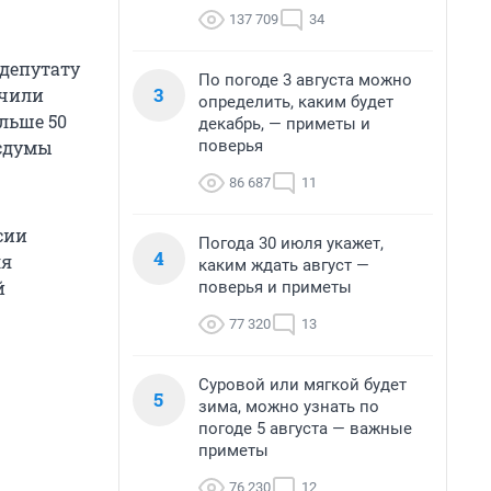
137 709
34
-депутату
По погоде 3 августа можно
3
учили
определить, каким будет
льше 50
декабрь, — приметы и
поверья
осдумы
86 687
11
сии
Погода 30 июля укажет,
4
ля
каким ждать август —
й
поверья и приметы
77 320
13
Суровой или мягкой будет
5
зима, можно узнать по
погоде 5 августа — важные
приметы
76 230
12