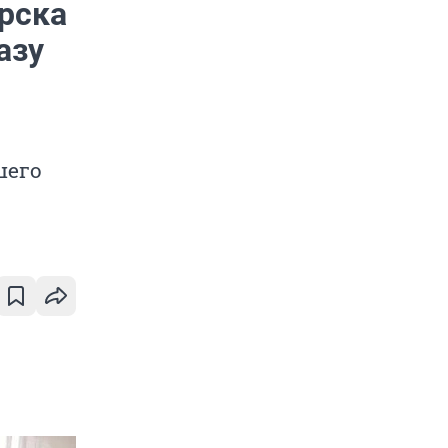
ирска
азу
шего