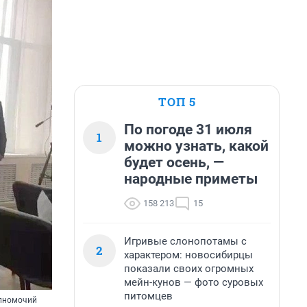
ТОП 5
По погоде 31 июля
1
можно узнать, какой
будет осень, —
народные приметы
158 213
15
Игривые слонопотамы с
2
характером: новосибирцы
показали своих огромных
мейн-кунов — фото суровых
питомцев
олномочий