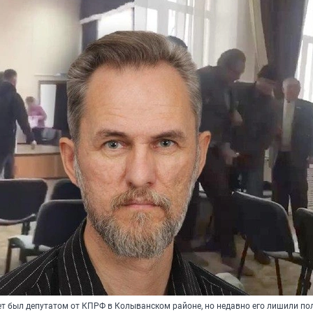
ет был депутатом от КПРФ в Колыванском районе, но недавно его лишили п