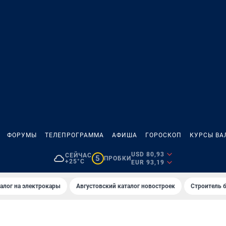
ФОРУМЫ
ТЕЛЕПРОГРАММА
АФИША
ГОРОСКОП
КУРСЫ ВА
USD 80,93
СЕЙЧАС
5
ПРОБКИ
+25°C
EUR 93,19
алог на электрокары
Августовский каталог новостроек
Строитель б