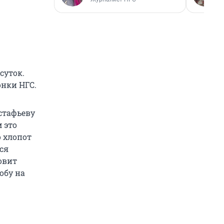
суток.
онки НГС.
стафьеву
м это
 хлопот
ся
овит
обу на