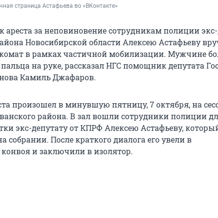
ичная страница Астафьева во «ВКонтакте»
ок ареста за неповиновение сотрудникам полиции экс
айона Новосибирской области Алексею Астафьеву вр
нкомат в рамках частичной мобилизации. Мужчине бо
ет пальца на руке, рассказал НГС помощник депутата Г
нова Камиль Джафаров.
та произошел в минувшую пятницу, 7 октября, на сес
ванского района. В зал вошли сотрудники полиции д
тки экс-депутату от КПРФ Алексею Астафьеву, которы
а собрании. После краткого диалога его увели в
конвоя и заключили в изолятор.