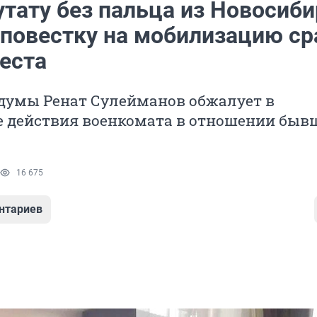
утату без пальца из Новосиб
 повестку на мобилизацию ср
еста
сдумы Ренат Сулейманов обжалует в
е действия военкомата в отношении быв
16 675
нтариев