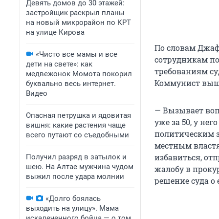
Девять домов до 30 этажей:
застройщик раскрыл планы
на новый микрорайон по КРТ
на улице Кирова
По словам Джаф
«Чисто все мамы и все
сотрудникам по
дети на свете»: как
требованиям су
медвежонок Момота покорил
Коммунист вышел
буквально весь интернет.
Видео
— Вызывает воп
Опасная петрушка и ядовитая
уже за 50, у не
вишня: какие растения чаще
политическим з
всего путают со съедобными
местным властя
избавиться, от
Получил разряд в затылок и
шею. На Алтае мужчина чудом
жалобу в проку
выжил после удара молнии
решение суда о 
«Долго боялась
выходить на улицу». Мама
искалеченного бойца — о том,