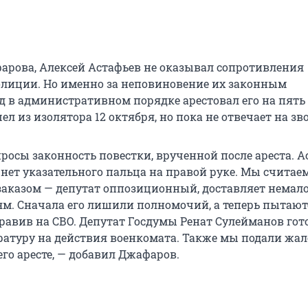
арова, Алексей Астафьев не оказывал сопротивления
лиции. Но именно за неповиновение их законным
д в административном порядке арестовал его на пять 
 из изолятора 12 октября, но пока не отвечает на зв
росы законность повестки, врученной после ареста. А
го нет указательного пальца на правой руке. Мы считае
аказом — депутат оппозиционный, доставляет немало
м. Сначала его лишили полномочий, а теперь пытают
правив на СВО. Депутат Госдумы Ренат Сулейманов гот
ратуру на действия военкомата. Также мы подали жал
его аресте, — добавил Джафаров.