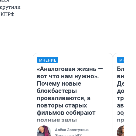
скрутили
а КПРФ
МНЕНИЕ
МНЕНИ
«Аналоговая жизнь —
Близн
вот что нам нужно».
внеза
Почему новые
Девам
блокбастеры
допол
проваливаются, а
траты
повторы старых
август
фильмов собирают
зодиа
полные залы
прогн
Алёна Золотухина
Журналист НГС