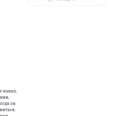
e-канал,
твии,
огда он
виться.
ники