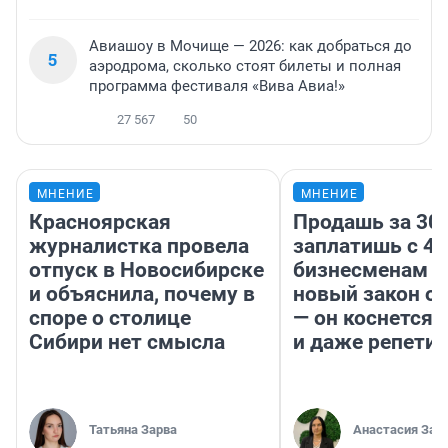
Авиашоу в Мочище — 2026: как добраться до
5
аэродрома, сколько стоят билеты и полная
программа фестиваля «Вива Авиа!»
27 567
50
МНЕНИЕ
МНЕНИЕ
Красноярская
Продашь за 300
журналистка провела
заплатишь с 40
отпуск в Новосибирске
бизнесменам г
и объяснила, почему в
новый закон о 
споре о столице
— он коснется 
Сибири нет смысла
и даже репети
Татьяна Зарва
Анастасия Зав