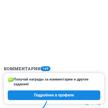
КОММЕНТАРИИ
149
Получай награды за комментарии и другие 
Гость
26 мая 2022, 13:32
задания!
Герои это наши ребята . Причём тут Шевчук? Просто 
Подробнее в профиле
цирк
+0
–0