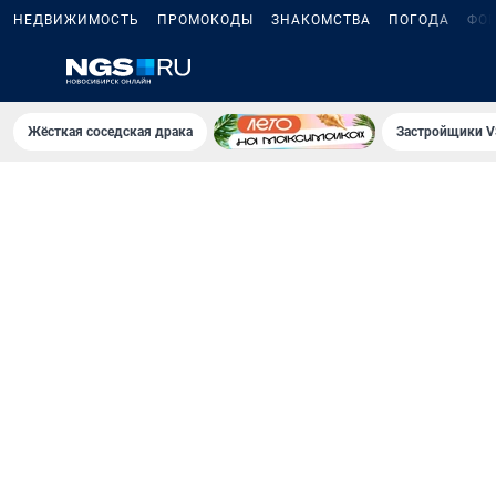
НЕДВИЖИМОСТЬ
ПРОМОКОДЫ
ЗНАКОМСТВА
ПОГОДА
ФО
Жёсткая соседская драка
Застройщики V