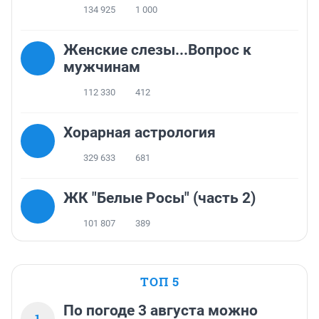
134 925
1 000
Женские слезы...Вопрос к
мужчинам
112 330
412
Хорарная астрология
329 633
681
ЖК "Белые Росы" (часть 2)
101 807
389
ТОП 5
По погоде 3 августа можно
1