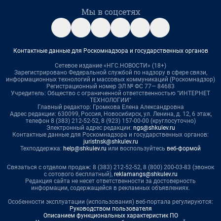
Мы в соцсетях
Контактные данные для Роскомнадзора и государственных органов
Сетевое издание «НГС.НОВОСТИ» (18+)
Зарегистрировано Федеральной службой по надзору в сфере связи,
информационных технологий и массовых коммуникаций (Роскомнадзор)
Регистрационный номер ЭЛ № ФС 77— 84683
Учредитель: Общество с ограниченной ответственностью "ИНТЕРНЕТ
ТЕХНОЛОГИИ"
Главный редактор: Громкова Елена Александровна
Адрес редакции: 630099, Россия, Новосибирск, ул. Ленина, д. 12, 6 этаж,
телефон 8 (383) 212-52-52, 8 (923) 157-00-00 (круглосуточно)
Электронный адрес редакции:
ngs@shkulev.ru
Контактные данные для Роскомнадзора и государственных органов:
juristnsk@shkulev.ru
Техподдержка:
help@shkulev.ru
или воспользуйтесь
веб-формой
Связаться с отделом продаж: 8 (383) 212-52-52, 8 (800) 200-03-83 (звонок
с сотового бесплатный),
reklamangs@shkulev.ru
Редакция сайта не несет ответственности за достоверность
информации, содержащейся в рекламных объявлениях.
Особенности эксплуатации (использования) веб-портала регулируются:
Руководством пользователя
Описанием функциональных характеристик ПО