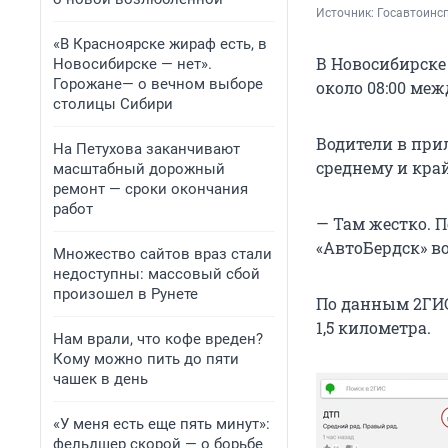
Источник: 
Госавтоинс
«В Красноярске жираф есть, в
В Новосибирске
Новосибирске — нет».
Горожане— о вечном выборе
около 08:00 ме
столицы Сибири
Водители в при
На Петухова заканчивают
среднему и кра
масштабный дорожный
ремонт — сроки окончания
работ
— Там жестко. 
«АвтоБердск» во
Множество сайтов враз стали
недоступны: массовый сбой
произошел в Рунете
По данным 2ГИС
1,5 километра.
Нам врали, что кофе вреден?
Кому можно пить до пяти
чашек в день
«У меня есть еще пять минут»:
фельдшер скорой — о борьбе