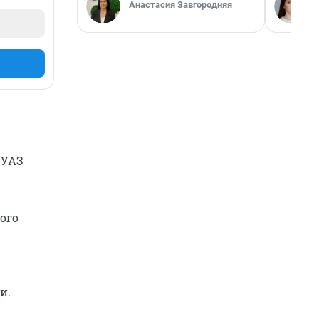
Анастасия Завгородняя
 УАЗ
ного
и.