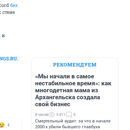
cord
без
 стене
я
и
 NGS.RU
.
РЕКОМЕНДУЕМ
«Мы начали в самое
нестабильное время»: как
многодетная мама из
Архангельска создала
свой бизнес
8 часов
5 411
5
Смертельный аудит: за что в начале
2
2000-х убили бывшего главбуха