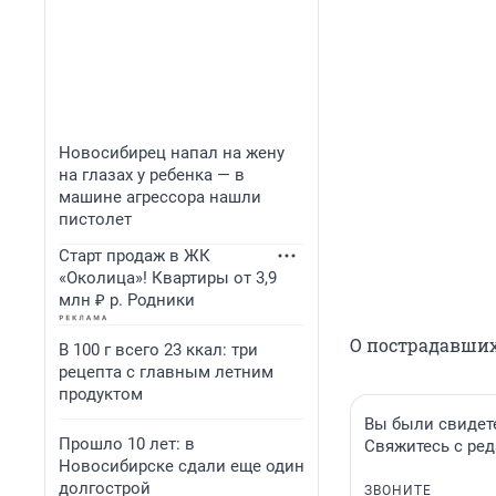
Новосибирец напал на жену
на глазах у ребенка — в
машине агрессора нашли
пистолет
Старт продаж в ЖК
«Околица»! Квартиры от 3,9
млн ₽ р. Родники
О пострадавших
В 100 г всего 23 ккал: три
рецепта с главным летним
продуктом
Вы были свидете
Прошло 10 лет: в
Свяжитесь с ред
Новосибирске сдали еще один
долгострой
ЗВОНИТЕ