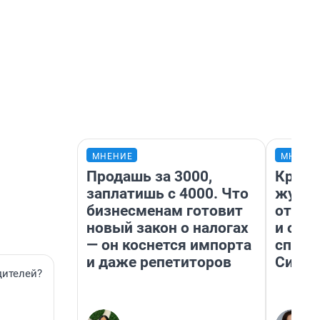
МНЕНИЕ
МНЕНИ
Продашь за 3000,
Красн
заплатишь с 4000. Что
журна
бизнесменам готовит
отпус
новый закон о налогах
и объ
— он коснется импорта
споре
и даже репетиторов
Сибир
дителей?