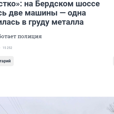
стко»: на Бердском шоссе
сь две машины — одна
лась в груду металла
ботает полиция
15 252
тарий