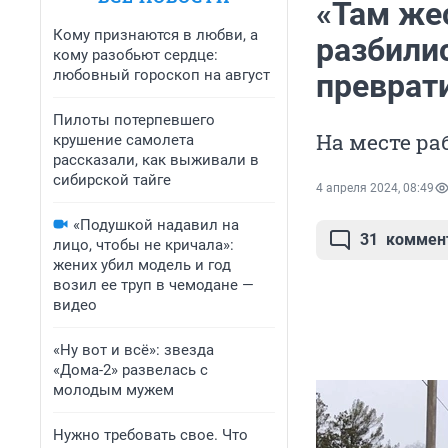
«Там же
Кому признаются в любви, а
разбили
кому разобьют сердце:
любовный гороскоп на август
преврати
Пилоты потерпевшего
На месте ра
крушение самолета
рассказали, как выживали в
сибирской тайге
4 апреля 2024, 08:49
«Подушкой надавил на
31
коммен
лицо, чтобы не кричала»:
жених убил модель и год
возил ее труп в чемодане —
видео
«Ну вот и всё»: звезда
«Дома-2» развелась с
молодым мужем
Нужно требовать свое. Что