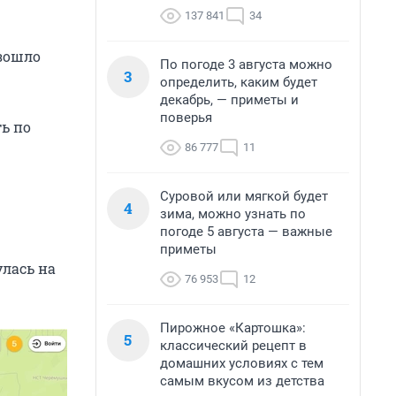
137 841
34
зошло
По погоде 3 августа можно
3
определить, каким будет
декабрь, — приметы и
поверья
ь по
86 777
11
Суровой или мягкой будет
4
зима, можно узнать по
погоде 5 августа — важные
приметы
улась на
76 953
12
Пирожное «Картошка»:
5
классический рецепт в
домашних условиях с тем
самым вкусом из детства