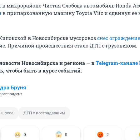
и в микрорайоне Чистая Слобода автомобиль Honda Ac
л
в припаркованную машину Toyota Vitz и сдвинул ее к
 Хилокской в Новосибирске мусоровоз
снес ограждени
ние. Причиной происшествия стало ДТП с грузовиком.
овости Новосибирска и региона — в
Тelegram-канале
, чтобы быть в курсе событий.
дра Бруня
рреспондент
е шоссе
ДТП с пострадавшим
0
0
2