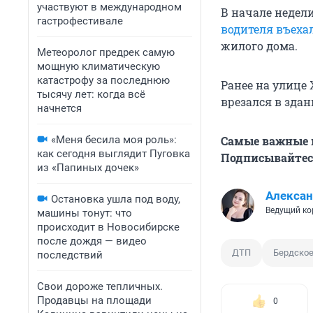
участвуют в международном
В начале недел
гастрофестивале
водителя въеха
жилого дома.
Метеоролог предрек самую
мощную климатическую
катастрофу за последнюю
Ранее на улице
тысячу лет: когда всё
врезался в зда
начнется
«Меня бесила моя роль»:
Самые важные н
как сегодня выглядит Пуговка
Подписывайтесь
из «Папиных дочек»
Алексан
Остановка ушла под воду,
Ведущий ко
машины тонут: что
происходит в Новосибирске
после дождя — видео
ДТП
Бердско
последствий
Свои дороже тепличных.
Продавцы на площади
0