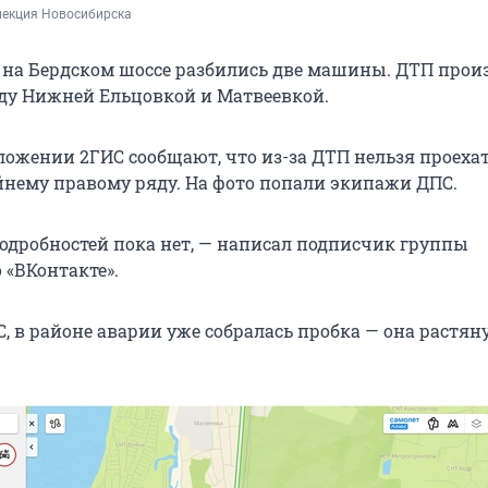
пекция Новосибирска
 на Бердском шоссе разбились две машины. ДТП прои
жду Нижней Ельцовкой и Матвеевкой.
ложении 2ГИС сообщают, что из-за ДТП нельзя проехат
йнему правому ряду. На фото попали экипажи ДПС.
Подробностей пока нет, — написал подписчик группы
 «ВКонтакте».
, в районе аварии уже собралась пробка — она растян