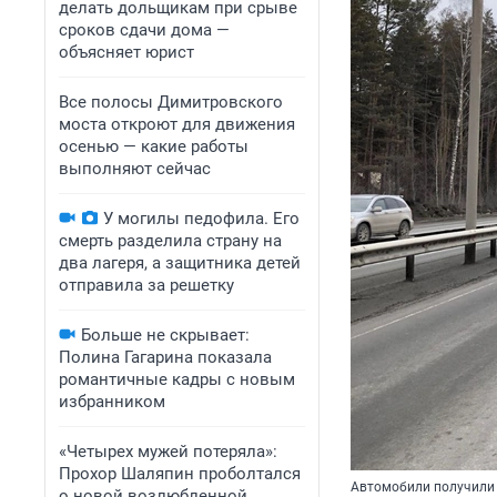
делать дольщикам при срыве
сроков сдачи дома —
объясняет юрист
Все полосы Димитровского
моста откроют для движения
осенью — какие работы
выполняют сейчас
У могилы педофила. Его
смерть разделила страну на
два лагеря, а защитника детей
отправила за решетку
Больше не скрывает:
Полина Гагарина показала
романтичные кадры с новым
избранником
«Четырех мужей потеряла»:
Прохор Шаляпин проболтался
Автомобили получили
о новой возлюбленной