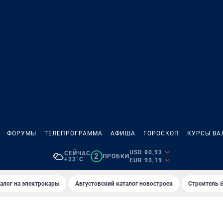
ФОРУМЫ
ТЕЛЕПРОГРАММА
АФИША
ГОРОСКОП
КУРСЫ ВА
USD 80,93
СЕЙЧАС
2
ПРОБКИ
+22°C
EUR 93,19
алог на электрокары
Августовский каталог новостроек
Строитель б