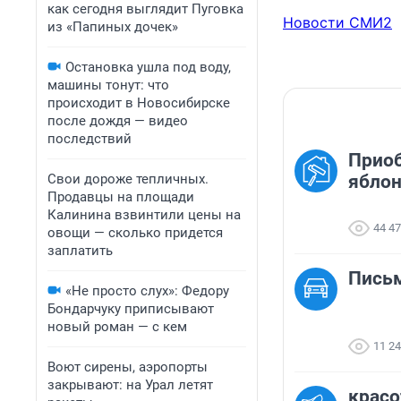
как сегодня выглядит Пуговка
Новости СМИ2
из «Папиных дочек»
Остановка ушла под воду,
машины тонут: что
происходит в Новосибирске
после дождя — видео
последствий
Прио
Свои дороже тепличных.
яблон
Продавцы на площади
Калинина взвинтили цены на
44 4
овощи — сколько придется
заплатить
Пись
«Не просто слух»: Федору
Бондарчуку приписывают
новый роман — с кем
11 2
Воют сирены, аэропорты
закрывают: на Урал летят
красо