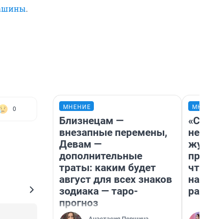
машины
.
МНЕНИЕ
МНЕНИ
0
Близнецам —
«Сним
внезапные перемены,
немед
Девам —
журна
дополнительные
пришл
траты: каким будет
чтобы
август для всех знаков
на чт
зодиака — таро-
ради 
прогноз
Анастасия Першина