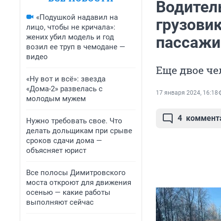
Водитель
«Подушкой надавил на
грузови
лицо, чтобы не кричала»:
жених убил модель и год
пассажи
возил ее труп в чемодане —
видео
Еще двое че
«Ну вот и всё»: звезда
«Дома-2» развелась с
17 января 2024, 16:18
молодым мужем
4
коммент
Нужно требовать свое. Что
делать дольщикам при срыве
сроков сдачи дома —
объясняет юрист
Все полосы Димитровского
моста откроют для движения
осенью — какие работы
выполняют сейчас