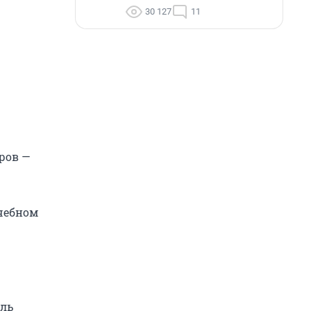
30 127
11
иров —
ечебном
ель