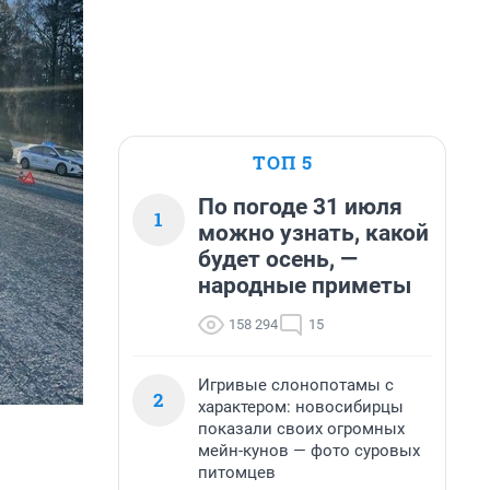
ТОП 5
По погоде 31 июля
1
можно узнать, какой
будет осень, —
народные приметы
158 294
15
Игривые слонопотамы с
2
характером: новосибирцы
показали своих огромных
мейн-кунов — фото суровых
питомцев