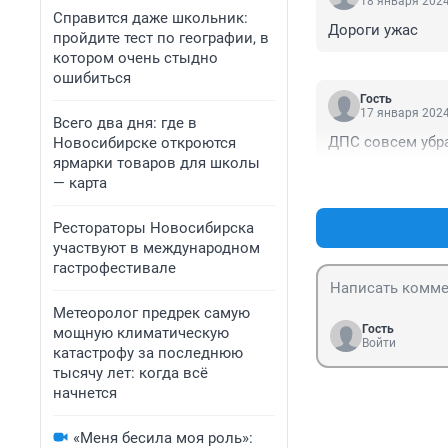
18 января 2024
Справится даже школьник:
Дороги ужас
пройдите тест по географии, в
котором очень стыдно
ошибиться
Гость
17 января 2024
Всего два дня: где в
ДПС совсем убра
Новосибирске откроются
ярмарки товаров для школы
— карта
Рестораторы Новосибирска
участвуют в международном
гастрофестивале
Метеоролог предрек самую
Гость
мощную климатическую
Войти
катастрофу за последнюю
тысячу лет: когда всё
начнется
«Меня бесила моя роль»: