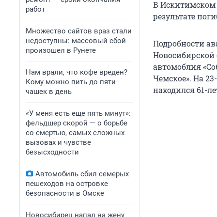
В Искитимском 
работ
результате пог
Множество сайтов враз стали
недоступны: массовый сбой
Подробности ав
произошел в Рунете
Новосибирской о
автомоблия «Соб
Нам врали, что кофе вреден?
Чемское». На 23
Кому можно пить до пяти
находился 61-л
чашек в день
«У меня есть еще пять минут»:
фельдшер скорой — о борьбе
со смертью, самых сложных
вызовах и чувстве
безысходности
Автомобиль сбил семерых
пешеходов на островке
безопасности в Омске
Новосибирец напал на жену