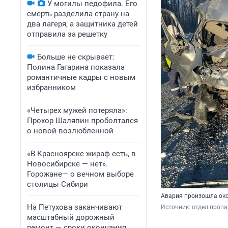
У могилы педофила. Его
смерть разделила страну на
два лагеря, а защитника детей
отправила за решетку
Больше не скрывает:
Полина Гагарина показала
романтичные кадры с новым
избранником
«Четырех мужей потеряла»:
Прохор Шаляпин проболтался
о новой возлюбленной
«В Красноярске жираф есть, в
Новосибирске — нет».
Горожане— о вечном выборе
столицы Сибири
Авария произошла око
На Петухова заканчивают
Источник: 
отдел проп
масштабный дорожный
ремонт — сроки окончания