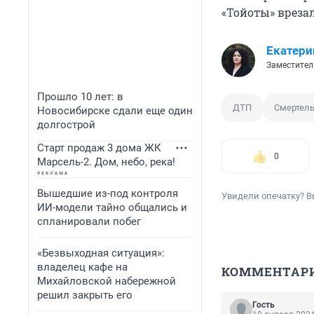
«Тойоты» вреза
Екатери
Заместител
Прошло 10 лет: в
ДТП
Смертел
Новосибирске сдали еще один
долгострой
Старт продаж 3 дома ЖК
0
Марсель-2. Дом, небо, река!
Вышедшие из-под контроля
Увидели опечатку? В
ИИ-модели тайно общались и
спланировали побег
«Безвыходная ситуация»:
владелец кафе на
КОММЕНТАР
Михайловской набережной
решил закрыть его
Гость