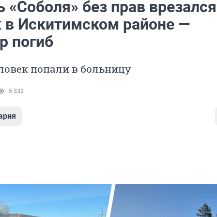
 «Соболя» без прав врезался
к в Искитимском районе —
р погиб
ловек попали в больницу
5 332
ария