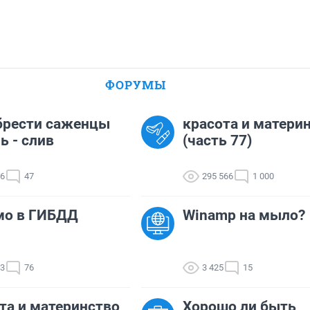
ФОРУМЫ
брести саженцы
красота и матери
ь - слив
(часть 77)
76
47
295 566
1 000
мо в ГИБДД
Winamp на мыло?
43
76
3 425
15
та и материнство
Хорошо ли быть