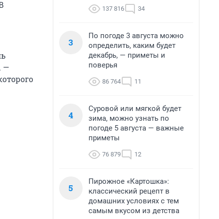
В
137 816
34
По погоде 3 августа можно
3
определить, каким будет
ль
декабрь, — приметы и
поверья
ы —
которого
86 764
11
Суровой или мягкой будет
4
зима, можно узнать по
погоде 5 августа — важные
приметы
76 879
12
Пирожное «Картошка»:
5
классический рецепт в
домашних условиях с тем
самым вкусом из детства