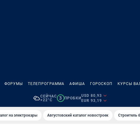
ФОРУМЫ
ТЕЛЕПРОГРАММА
АФИША
ГОРОСКОП
КУРСЫ ВА
USD 80,93
СЕЙЧАС
3
ПРОБКИ
+22°C
EUR 93,19
алог на электрокары
Августовский каталог новостроек
Строитель б