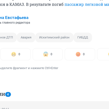
лся в КАМАЗ. В результате погиб
пассажир легковой 
на Евстафьева
ь главного редактора
ьное ДТП
Авария
Искитимский район
ГИБДД
0
0
0
ыделите фрагмент и нажмите Ctrl+Enter
ИИ
4