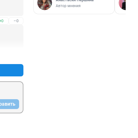
Автор мнения
+0
–0
+0
–0
равить