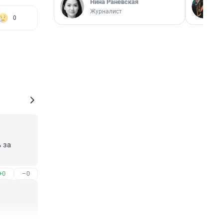
Нина Раневская
Журналист
0
за 
+0
–0