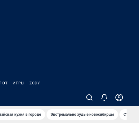
ЛЮТ
ИГРЫ
ZODY
тайская кухня в городе
Экстремально худые новосибирцы
Старт те