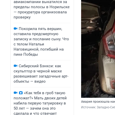
авиакомпании выкатился за
пределы полосы в Норильске
— прокуратура организовала
проверку
Покорила пять вершин,
оставила предсмертную
записку и послание сыну. Что
с телом Натальи
Наговициной, погибшей на
пике Победы
Сибирский Бэнкси: как
скульптор в черной маске
развешивает загадочные арт-
объекты — видео
«Как тебя в гроб такую
положат?» Мать двоих детей
Авария произошла на
набила первую татуировку в
Источник: 
Западно-Си
50 лет — зачем она это
сделала и что отвечает