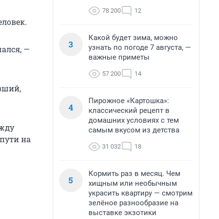
78 200
12
еловек.
Какой будет зима, можно
3
узнать по погоде 7 августа, —
ался, —
важные приметы
57 200
14
вший,
Пирожное «Картошка»:
4
классический рецепт в
домашних условиях с тем
ежду
самым вкусом из детства
пути на
31 032
18
Кормить раз в месяц. Чем
5
хищным или необычным
украсить квартиру — смотрим
зелёное разнообразие на
выставке экзотики