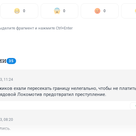
0
0
0
ыделите фрагмент и нажмите Ctrl+Enter
ИИ
35
3, 11:24
жиков ехали пересекать границу нелегально, чтобы не платить 
рядовой Локомотив предотвратил преступление.
3, 08:20
лись.