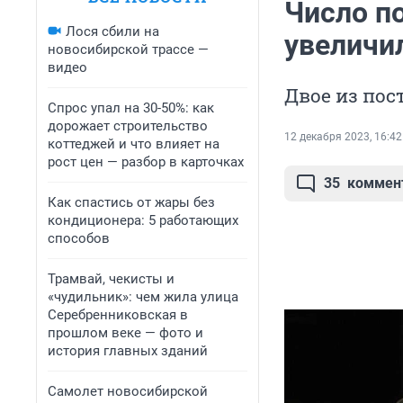
Число п
Лося сбили на
увеличи
новосибирской трассе —
видео
Двое из пос
Спрос упал на 30-50%: как
дорожает строительство
12 декабря 2023, 16:42
коттеджей и что влияет на
рост цен — разбор в карточках
35
коммен
Как спастись от жары без
кондиционера: 5 работающих
способов
Трамвай, чекисты и
«чудильник»: чем жила улица
Серебренниковская в
прошлом веке — фото и
история главных зданий
Самолет новосибирской