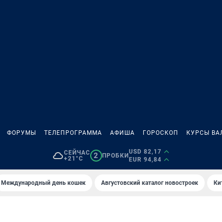
ФОРУМЫ
ТЕЛЕПРОГРАММА
АФИША
ГОРОСКОП
КУРСЫ ВА
USD 82,17
СЕЙЧАС
2
ПРОБКИ
+21°C
EUR 94,84
Международный день кошек
Августовский каталог новостроек
Ки