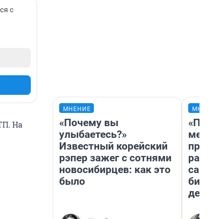
ся с
МНЕНИЕ
МНЕНИ
«Почему вы
«Поку
ТП. На
улыбаетесь?»
мешке
Известный корейский
предп
рэпер зажег с сотнями
расска
новосибирцев: как это
самом
было
бизне
дешев