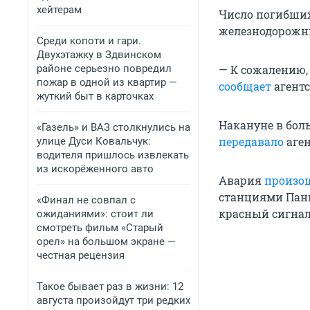
хейтерам
Число погибших
железнодорожны
Среди копоти и гари.
Двухэтажку в Здвинском
районе серьезно повредил
— К сожалению,
пожар в одной из квартир —
сообщает
агентс
жуткий быт в карточках
Накануне в бол
«Газель» и ВАЗ столкнулись на
передавало
аген
улице Дуси Ковальчук:
водителя пришлось извлекать
из искорёженного авто
Авария
произо
станциями Панк
«Финал не совпал с
красный сигнал
ожиданиями»: стоит ли
смотреть фильм «Старый
орел» на большом экране —
честная рецензия
Такое бывает раз в жизни: 12
августа произойдут три редких