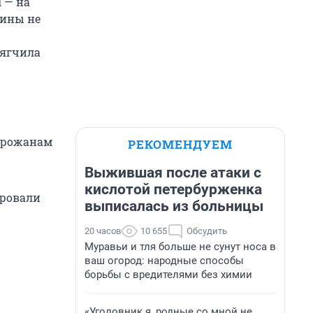
 — на
шины не
мягчила
горожанам
РЕКОМЕНДУЕМ
Выжившая после атаки с
кислотой петербурженка
ировали
выписалась из больницы
20 часов
10 655
Обсудить
Муравьи и тля больше не сунут носа в
ваш огород: народные способы
борьбы с вредителями без химии
«Уголовник я, родные со мной не