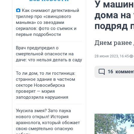
У машин
Как снимают детективный
дома на
триллер про «свинцового
маньяка» со звездами
подряд 
сериалов: фото со съемок и
первые подробности
Днем ранее 
Врач предупредил о
смертельной опасности на
28 июня 2023, 16:45
даче: что нельзя делать в саду
16
коммен
То ли дом, то ли гостиница:
странное здание в частном
секторе Новосибирска
проверят — мэрия
заподозрила нарушения
Укусила змея? Зато паука
нового открыл! История
арахнолога, который обожает
свою смертельно опасную