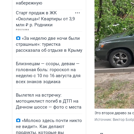
набережную
Старт продаж в ЖК
«Околица»! Квартиры от 3,9
млн ₽ р. Родники
«За неделю две ночи были
страшные»: туристка
рассказала об отдыхе в Крыму
Близнецам — ссоры, девам —
головная боль: гороскоп на
неделю с 10 по 16 августа для
всех знаков зодиака
Вылетел на встречку:
мотоциклист погиб в ДТП на
Дачном шоссе — фото с места
Это второе дерево за 
Источник: 
Виктор Боб
«Молоко здесь почти никто
не видит». Как делают
продукты, которые вы