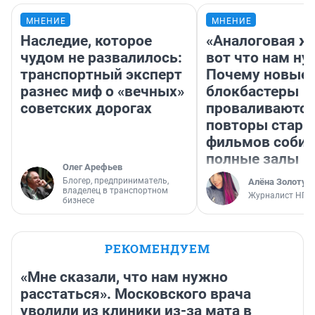
МНЕНИЕ
МНЕНИЕ
Наследие, которое
«Аналоговая ж
чудом не развалилось:
вот что нам ну
транспортный эксперт
Почему новые
разнес миф о «вечных»
блокбастеры
советских дорогах
проваливаются,
повторы стары
фильмов соби
полные залы
Олег Арефьев
Блогер, предприниматель,
Алёна Золотух
владелец в транспортном
Журналист НГС
бизнесе
РЕКОМЕНДУЕМ
«Мне сказали, что нам нужно
расстаться». Московского врача
уволили из клиники из-за мата в