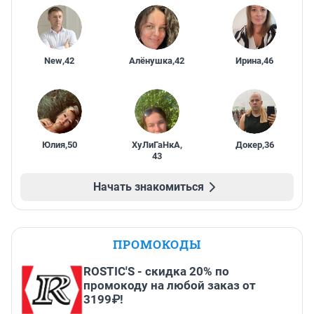
New
,
42
Алёнушка
,
42
Ирина
,
46
Юлия
,
50
ХуЛиГаНкА
,
Докер
,
36
43
Начать знакомиться
ПРОМОКОДЫ
ROSTIC'S - скидка 20% по
промокоду на любой заказ от
3199₽!