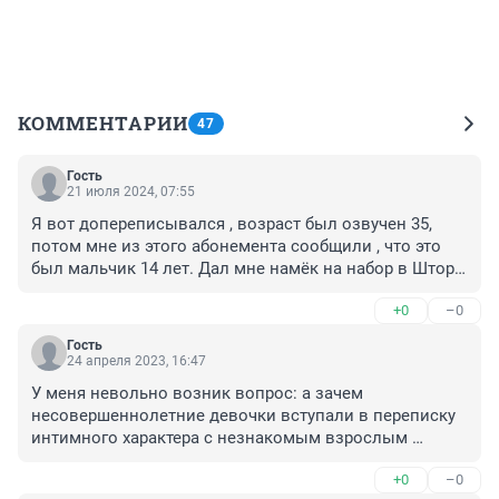
КОММЕНТАРИИ
47
Гость
21 июля 2024, 07:55
Я вот допереписывался , возраст был озвучен 35, 
потом мне из этого абонемента сообщили , что это 
был мальчик 14 лет. Дал мне намёк на набор в Шторм 
z по 135 статье
+0
–0
Гость
24 апреля 2023, 16:47
У меня невольно возник вопрос: а зачем 
несовершеннолетние девочки вступали в переписку 
интимного характера с незнакомым взрослым 
человеком? Если это произошло случайно, то при 
+0
–0
первом же намёке переписку следовало оборвать. Но 