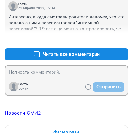
нет! А теперь ещё и под "пострадавших" закосили. Я 
Гость
его не оправдываю, но ведь и девочки тоже хороши! 
24 апреля 2023, 15:09
Тут есть о чём родителям задуматься.
Интересно, а куда смотрели родители девочек, что кто 
попало с ними переписывался "интимной 
перепиской"? В 9 лет еще можно контролировать, чем 
ребенок в соцсетях занимается.
+1
–0
Читать все комментарии
Гость
Отправить
Войти
Новости СМИ2
ФОРУМЫ