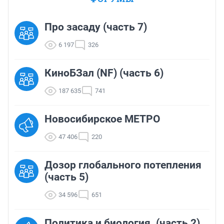
Про засаду (часть 7)
6 197
326
КиноБЗал (NF) (часть 6)
187 635
741
Новосибирское МЕТРО
47 406
220
Дозор глобального потепления
(часть 5)
34 596
651
Политика и биология. (часть 2)