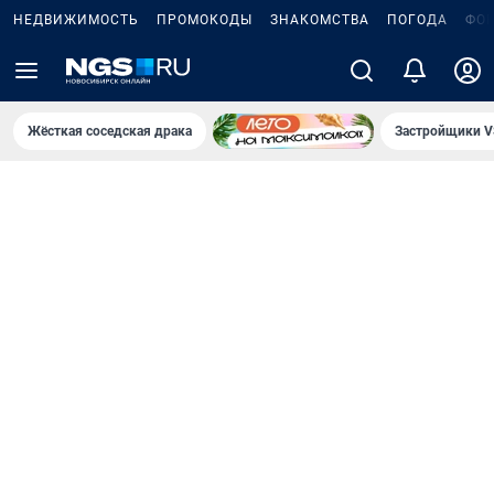
НЕДВИЖИМОСТЬ
ПРОМОКОДЫ
ЗНАКОМСТВА
ПОГОДА
ФО
Жёсткая соседская драка
Застройщики V