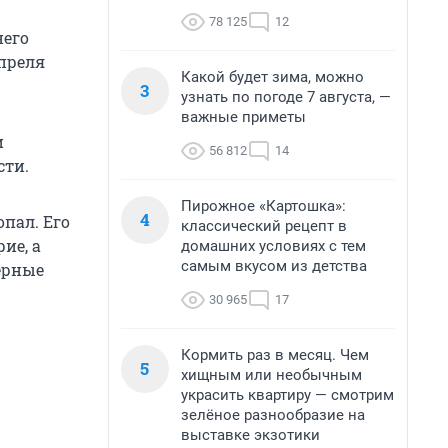
78 125
12
него
преля
Какой будет зима, можно
3
узнать по погоде 7 августа, —
важные приметы
и
56 812
14
сти.
Пирожное «Картошка»:
4
опал. Его
классический рецепт в
ие, а
домашних условиях с тем
самым вкусом из детства
ерные
30 965
17
Кормить раз в месяц. Чем
5
хищным или необычным
украсить квартиру — смотрим
зелёное разнообразие на
выставке экзотики