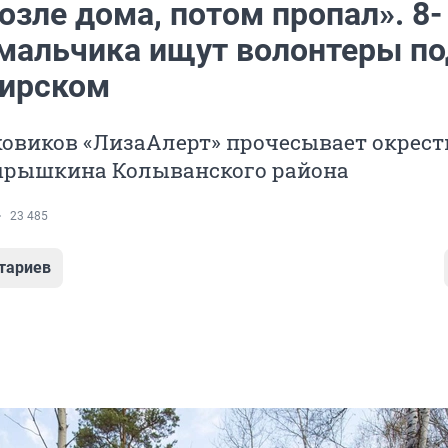
озле дома, потом пропал». 8-
 мальчика ищут волонтеры по
ирском
ковиков «ЛизаАлерт» прочесывает окрест
ырышкина Колыванского района
23 485
тариев