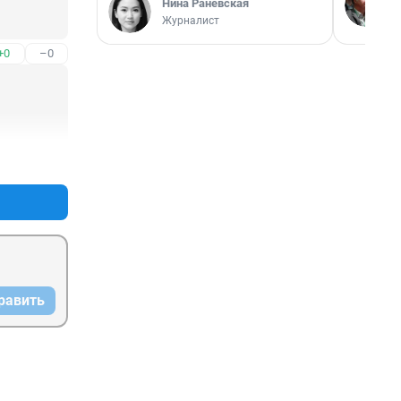
Нина Раневская
Журналист
+0
–0
+0
–0
равить