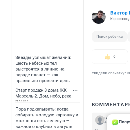
Виктор
Корреспонд
Поиск ребенка
0
Звезды услышат желания:
шесть небесных тел
выстроятся в линию на
Увидели опечатку? В
параде планет — как
правильно провести день
Старт продаж 3 дома ЖК
Марсель-2. Дом, небо, река!
КОММЕНТАР
Пора подкапывать: когда
собирать молодую картошку и
Гость
можно ли есть зеленую —
Полу
4 апреля 2023,
важное о клубнях в августе