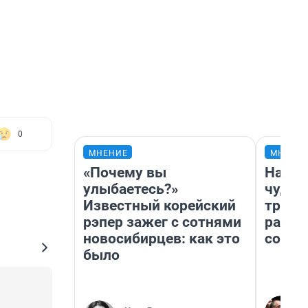
0
МНЕНИЕ
МНЕНИ
«Почему вы
Насле
улыбаетесь?»
чудом
Известный корейский
транс
рэпер зажег с сотнями
разне
новосибирцев: как это
совет
было