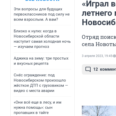
«Играл в
Эти вопросы для будущих
летнего
первоклассников под силу не
всем взрослым. А вам?
Новосиб
Близко к нулю: когда в
Отряд поис
Новосибирской области
наступит самая холодная ночь
села Новот
— изучаем прогноз
3 апреля 2023, 19:45
Аджика на зиму: три простых
и вкусных рецепта
12
коммен
Снёс ограждение: под
Новосибирском произошло
жёсткое ДТП с грузовиком —
видео с места аварии
«Они всё еще в лесу, и им
нужна помощь»: сын
пропавших в тайге