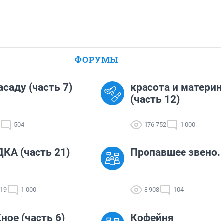
ФОРУМЫ
асаду (часть 7)
красота и матери
(часть 12)
504
176 752
1 000
КА (часть 21)
Пропавшее звено.
519
1 000
8 908
104
ое (часть 6)
Кофейня