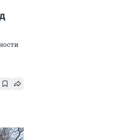
д
ности