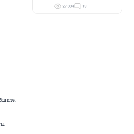
27 004
13
бщите,
сы