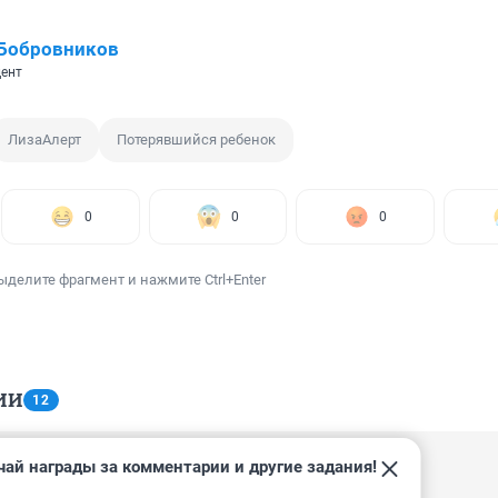
 Бобровников
ент
ЛизаАлерт
Потерявшийся ребенок
0
0
0
ыделите фрагмент и нажмите Ctrl+Enter
ИИ
12
чай награды за комментарии и другие задания!
 14:13