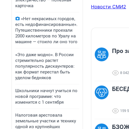
электричество — полезная
карточка
Новости СМИ2
«Нет некрасивых городов,
есть недофинансированные».
Путешественники проехали
2000 километров по Уралу на
машине — стоило ли оно того
Про з
«Это даже модно». В России
стремительно растет
популярность дискаунтеров:
как формат перестал быть
8 042
уделом бедняков
БЕСЕД
Школьники начнут учиться по
новой программе: что
изменится с 1 сентября
159 
Налоговая арестовала
земельные участки и технику
БЗОЖн
одной из крупнейших