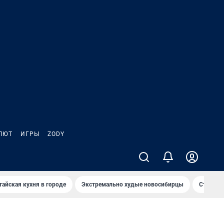
ЛЮТ
ИГРЫ
ZODY
тайская кухня в городе
Экстремально худые новосибирцы
Старт те