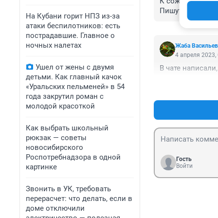
К сожалению маль
Пишут что утонул 
На Кубани горит НПЗ из-за
атаки беспилотников: есть
пострадавшие. Главное о
ночных налетах
Жаба Васильев
4 апреля 2023,
Ушел от жены с двумя
В чате написали
детьми. Как главный качок
«Уральских пельменей» в 54
года закрутил роман с
молодой красоткой
Как выбрать школьный
рюкзак — советы
новосибирского
Роспотребнадзора в одной
Гость
картинке
Войти
Звонить в УК, требовать
перерасчет: что делать, если в
доме отключили