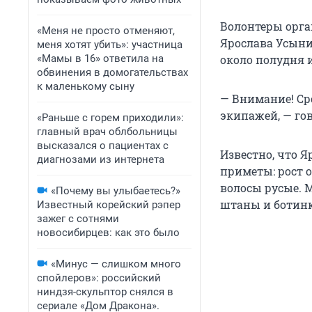
Волонтеры орга
«Меня не просто отменяют,
Ярослава Усыни
меня хотят убить»: участница
«Мамы в 16» ответила на
около полудня и
обвинения в домогательствах
к маленькому сыну
— Внимание! Сро
экипажей, — го
«Раньше с горем приходили»:
главный врач облбольницы
высказался о пациентах с
Известно, что Я
диагнозами из интернета
приметы: рост о
волосы русые. 
«Почему вы улыбаетесь?»
штаны и ботинк
Известный корейский рэпер
зажег с сотнями
новосибирцев: как это было
«Минус — слишком много
спойлеров»: российский
ниндзя-скульптор снялся в
сериале «Дом Дракона».