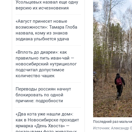
Усольцевых назвал еще одну
версию их исчезновения
«Август принесет новые
возможности»: Тамара Глоба
назвала, кому из знаков
зодиака улыбнется удача
«Вплоть до диареи»: как
правильно пить иван-чай —
новосибирский нутрициолог
подсчитал допустимое
количество чашек
Переводы россиян начнут
блокировать по одной
причине: подробности
«Два кота уже нашли дом»:
как в Новосибирске проходит
Последний раз мальчи
ярмарка «День Хвоста» —
Источник: 
Александр О
показываем фото животных