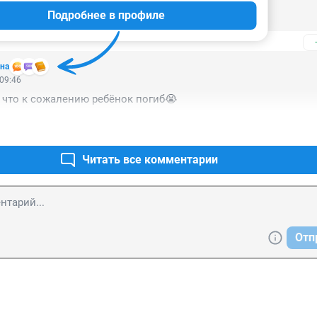
чик погиб... 

Подробнее в профиле
🤦‍♀️
на
 09:46
, что к сожалению ребёнок погиб😭
Читать все комментарии
Отп