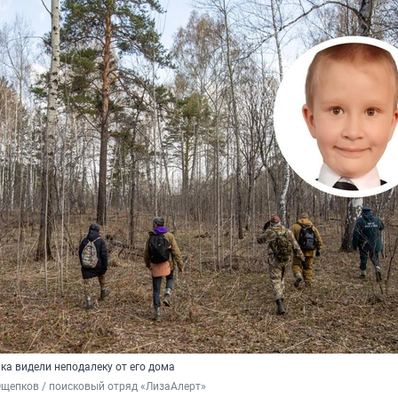
ка видели неподалеку от его дома
щепков / поисковый отряд «ЛизаАлерт»