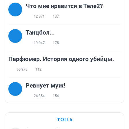
Что мне нравится в Теле2?
12 371
137
Танцбол...
19 047
175
Парфюмер. История одного убийцы.
38 973
112
Ревнует муж!
26 354
154
ТОП 5