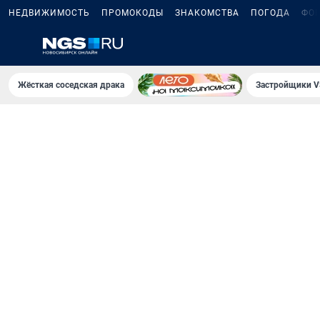
НЕДВИЖИМОСТЬ
ПРОМОКОДЫ
ЗНАКОМСТВА
ПОГОДА
ФО
Жёсткая соседская драка
Застройщики V