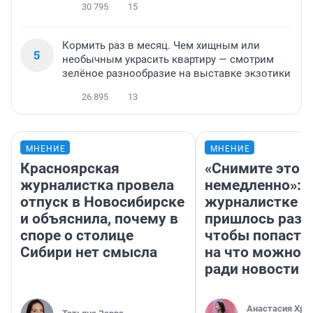
30 795
15
Кормить раз в месяц. Чем хищным или
5
необычным украсить квартиру — смотрим
зелёное разнообразие на выставке экзотики
26 895
13
МНЕНИЕ
МНЕНИЕ
Красноярская
«Снимите это
журналистка провела
немедленно»:
отпуск в Новосибирске
журналистке Н
и объяснила, почему в
пришлось разд
споре о столице
чтобы попасть 
Сибири нет смысла
на что можно 
ради новости
Анастасия Хри