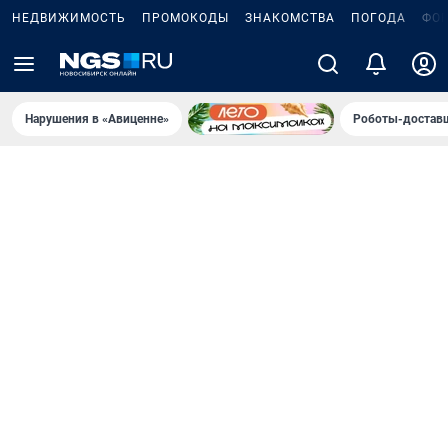
НЕДВИЖИМОСТЬ
ПРОМОКОДЫ
ЗНАКОМСТВА
ПОГОДА
ФО
Нарушения в «Авиценне»
Роботы-доставщ