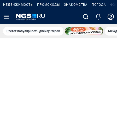
НЕДВИЖИМОСТЬ
ПРОМОКОДЫ
ЗНАКОМСТВА
ПОГОДА
ФО
Растет популярность дискаунтеров
Межд