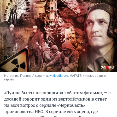
Источник: 
Полина Авдошина, 
wikipedia.org
, МАГАТЭ, личные архивы 
героев
«Лучше бы ты не спрашивал об этом фильме», — с
досадой говорит один из вертолётчиков в ответ
на мой вопрос о сериале «Чернобыль»
производства HBO. В сериале есть сцена, где