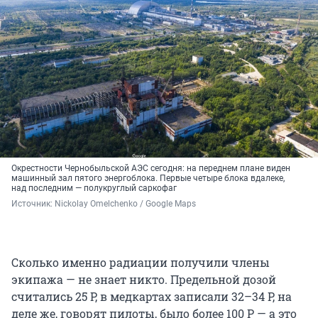
Окрестности Чернобыльской АЭС сегодня: на переднем плане виден
машинный зал пятого энергоблока. Первые четыре блока вдалеке,
над последним — полукруглый саркофаг
Источник: 
Nickolay Omelchenko / Google Maps
Сколько именно радиации получили члены
экипажа — не знает никто. Предельной дозой
считались 25 Р, в медкартах записали 32–34 Р, на
деле же, говорят пилоты, было более 100 Р — а это