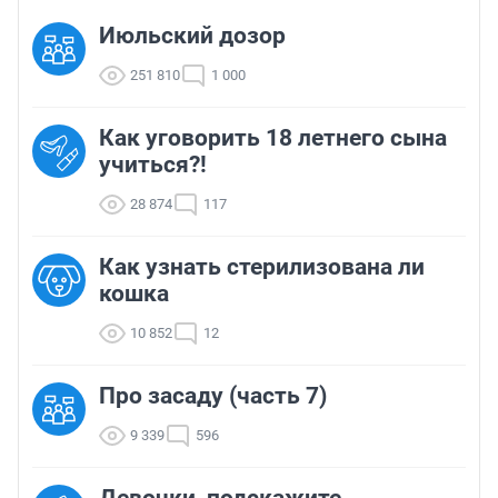
Июльский дозор
251 810
1 000
Как уговорить 18 летнего сына
учиться?!
28 874
117
Как узнать стерилизована ли
кошка
10 852
12
Про засаду (часть 7)
9 339
596