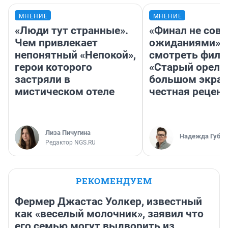
МНЕНИЕ
МНЕНИЕ
«Люди тут странные».
«Финал не совп
Чем привлекает
ожиданиями»: 
непонятный «Непокой»,
смотреть фил
герои которого
«Старый орел» 
застряли в
большом экран
мистическом отеле
честная рецен
Лиза Пичугина
Надежда Губар
Редактор NGS.RU
РЕКОМЕНДУЕМ
Фермер Джастас Уолкер, известный
как «веселый молочник», заявил что
его семью могут выдворить из