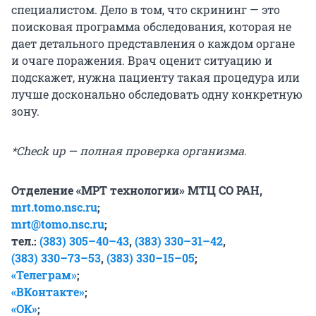
специалистом. Дело в том, что скрининг — это
поисковая программа обследования, которая не
дает детального представления о каждом органе
и очаге поражения. Врач оценит ситуацию и
подскажет, нужна пациенту такая процедура или
лучше досконально обследовать одну конкретную
зону.
*Check up — полная проверка организма.
Отделение «МРТ технологии» МТЦ СО РАН,
mrt.tomo.nsc.ru
;
mrt@tomo.nsc.ru
;
тел.:
(383) 305–40–43
,
(383) 330–31–42
,
(383) 330–73–53
,
(383) 330–15–05
;
«Телеграм»
;
«ВКонтакте»
;
«ОК»
;