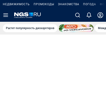
НЕДВИЖИМОСТЬ
ПРОМОКОДЫ
ЗНАКОМСТВА
ПОГОДА
ФО
Растет популярность дискаунтеров
Межд