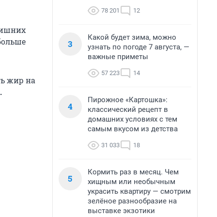
78 201
12
лишних
Какой будет зима, можно
 больше
3
узнать по погоде 7 августа, —
важные приметы
57 223
14
ть жир на
.
Пирожное «Картошка»:
4
классический рецепт в
домашних условиях с тем
самым вкусом из детства
31 033
18
Кормить раз в месяц. Чем
5
хищным или необычным
украсить квартиру — смотрим
зелёное разнообразие на
выставке экзотики