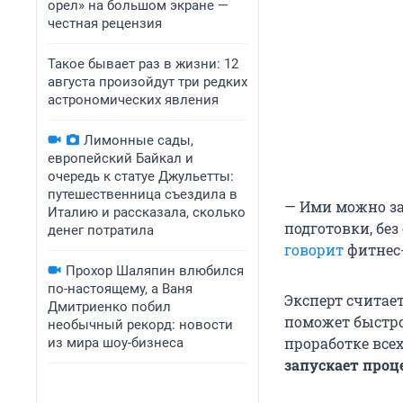
орел» на большом экране —
честная рецензия
Такое бывает раз в жизни: 12
августа произойдут три редких
астрономических явления
Лимонные сады,
европейский Байкал и
очередь к статуе Джульетты:
путешественница съездила в
— Ими можно за
Италию и рассказала, сколько
подготовки, без
денег потратила
говорит
фитнес-
Прохор Шаляпин влюбился
по-настоящему, а Ваня
Эксперт считае
Дмитриенко побил
поможет быстро 
необычный рекорд: новости
проработке всех
из мира шоу-бизнеса
запускает проц