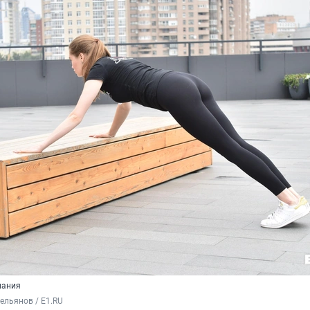
мания
ельянов / E1.RU