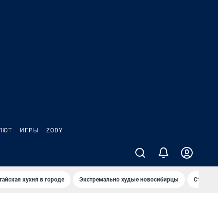
ЛЮТ
ИГРЫ
ZODY
тайская кухня в городе
Экстремально худые новосибирцы
Старт те