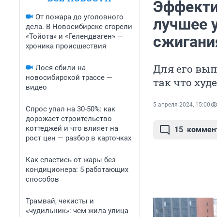
Эффекти
От пожара до уголовного
лучшее 
дела. В Новосибирске сгорели
«Тойота» и «Гелендваген» —
сжигани
хроника происшествия
Для его вып
Лося сбили на
новосибирской трассе —
так что худ
видео
5 апреля 2024, 15:00
Спрос упал на 30-50%: как
дорожает строительство
коттеджей и что влияет на
15
коммен
рост цен — разбор в карточках
Как спастись от жары без
кондиционера: 5 работающих
способов
Трамвай, чекисты и
«чудильник»: чем жила улица