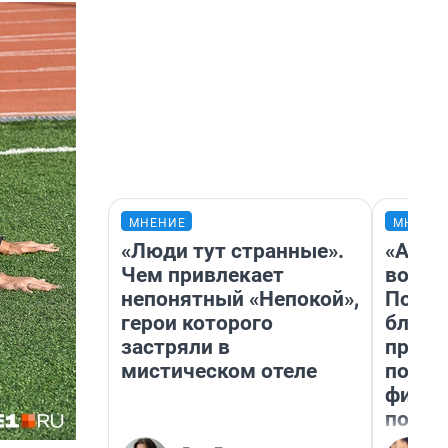
МНЕНИЕ
МНЕНИ
«Люди тут странные».
«Анал
Чем привлекает
вот ч
непонятный «Непокой»,
Почем
герои которого
блокб
застряли в
прова
мистическом отеле
повто
фильм
полны