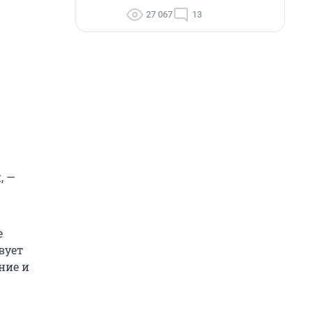
27 067
13
, —
е
вует
ние и