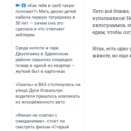
«Как тебя в гроб такую
Лето всё ближе,
положат?» Мать двоих детей
набила первую татуировку в
купальников! Н
50 лет — зачем она это
килограммов, эт
сделала и что отвечает
едим, чтобы сог
хейтерам
Среди копоти и гари.
Итак, есть одно
Двухэтажку в Здвинском
животе, но еще
районе серьезно повредил
пожар в одной из квартир —
жуткий быт в карточках
«Газель» и ВАЗ столкнулись на
улице Дуси Ковальчук:
водителя пришлось извлекать
из искорёженного авто
«Финал не совпал с
ожиданиями»: стоит ли
смотреть фильм «Старый