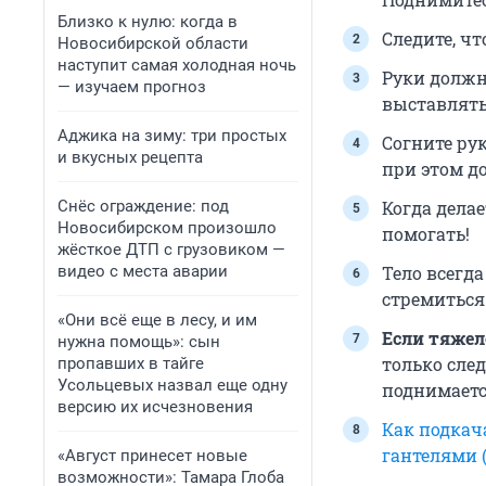
Близко к нулю: когда в
Следите, ч
Новосибирской области
наступит самая холодная ночь
Руки долж
— изучаем прогноз
выставлять
Аджика на зиму: три простых
Согните рук
и вкусных рецепта
при этом д
Снёс ограждение: под
Когда дела
Новосибирском произошло
помогать!
жёсткое ДТП с грузовиком —
видео с места аварии
Тело всегд
стремиться
«Они всё еще в лесу, и им
Если тяжел
нужна помощь»: сын
только след
пропавших в тайге
Усольцевых назвал еще одну
поднимаетс
версию их исчезновения
Как подкач
гантелями 
«Август принесет новые
возможности»: Тамара Глоба