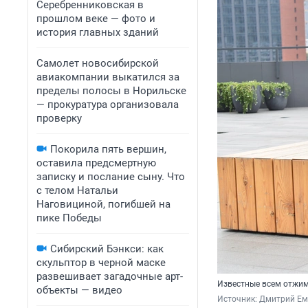
Серебренниковская в
прошлом веке — фото и
история главных зданий
Самолет новосибирской
авиакомпании выкатился за
пределы полосы в Норильске
— прокуратура организовала
проверку
Покорила пять вершин,
оставила предсмертную
записку и послание сыну. Что
с телом Натальи
Наговициной, погибшей на
пике Победы
Сибирский Бэнкси: как
скульптор в черной маске
развешивает загадочные арт-
Известные всем отжи
объекты — видео
Источник: 
Дмитрий Ем