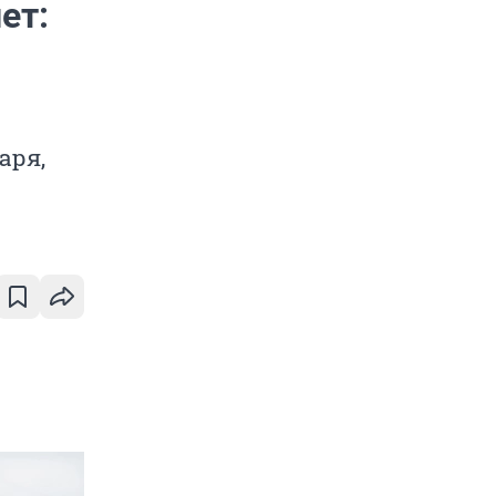
ет:
аря,