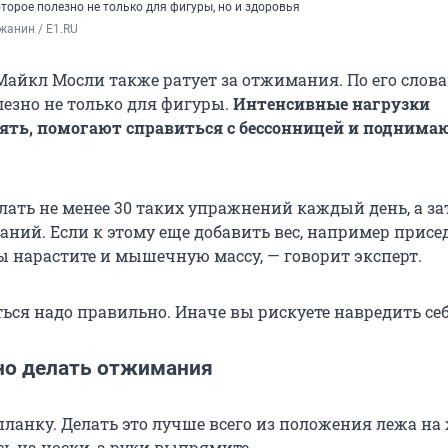
торое полезно не только для фигуры, но и здоровья
жанин / E1.RU
Майкл Мосли также ратует за отжимания. По его слова
езно не только для фигуры.
Интенсивные нагрузки
ть, помогают справиться с бессонницей и поднима
лать не менее 30 таких упражнений каждый день, а за
аний. Если к этому еще добавить вес, например присед
ы нарастите и мышечную массу, — говорит эксперт.
ься надо правильно. Иначе вы рискуете навредить себ
но делать отжимания
планку. Делать это лучше всего из положения лежа на
ь на носки, а руки выпрямите.