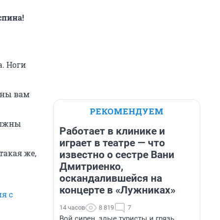
спина!
а. Ноги
жны вам
РЕКОМЕНДУЕМ
олжны
Работает в клинике и
играет в театре — что
такая же,
известно о сестре Вани
Дмитриенко,
оскандалившейся на
концерте в «Лужниках»
я с
14 часов
8 819
7
Вой сирен, злые туристы и грязь.