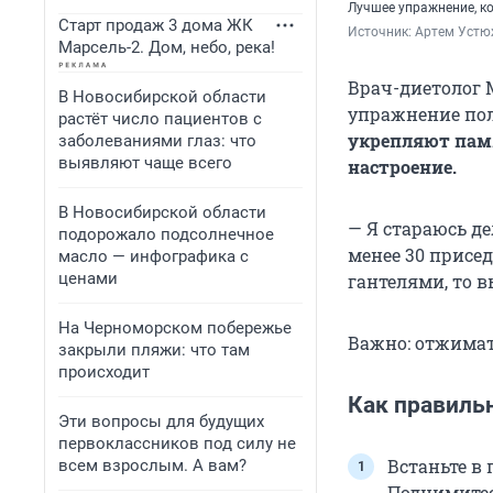
Лучшее упражнение, ко
Старт продаж 3 дома ЖК
Источник: 
Артем Устю
Марсель-2. Дом, небо, река!
Врач-диетолог 
В Новосибирской области
упражнение пол
растёт число пациентов с
укрепляют памя
заболеваниями глаз: что
выявляют чаще всего
настроение.
В Новосибирской области
— Я стараюсь де
подорожало подсолнечное
менее 30 присед
масло — инфографика с
ценами
гантелями, то в
На Черноморском побережье
Важно: отжимат
закрыли пляжи: что там
происходит
Как правиль
Эти вопросы для будущих
первоклассников под силу не
Встаньте в 
всем взрослым. А вам?
Поднимитес