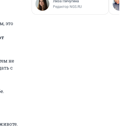
Лиза Пичугина
Редактор NGS.RU
м, это
ют
тем не
ать с
е.
 животе.