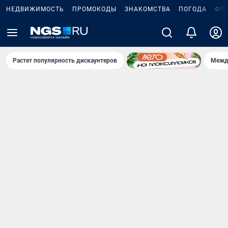
НЕДВИЖИМОСТЬ
ПРОМОКОДЫ
ЗНАКОМСТВА
ПОГОДА
ФО
Растет популярность дискаунтеров
Межд