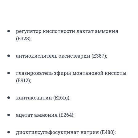
регулятор кислотности лактат аммония
(Е328);
антиокислитель оксистеарин (Е387);
глазирователь эфиры монтановой кислоты
(Е912);
кантаксантин (E161g);
ацетат аммония (Е264);
диоктилсульфосукцинат натрия (Е480);