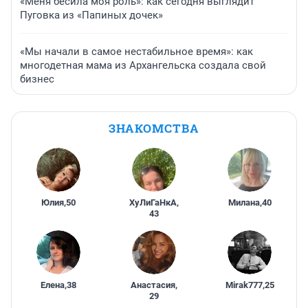
«Меня бесила моя роль»: как сегодня выглядит
Пуговка из «Папиных дочек»
«Мы начали в самое нестабильное время»: как
многодетная мама из Архангельска создала свой
бизнес
ЗНАКОМСТВА
Юлия
,
50
ХуЛиГаНкА
,
Милана
,
40
43
Елена
,
38
Анастасия
,
Mirak777
,
25
29