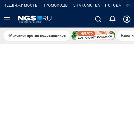
НЕДВИЖИМОСТЬ
ПРОМОКОДЫ
ЗНАКОМСТВА
ПОГОДА
ФО
«Майские» против подставщиков
Налог 