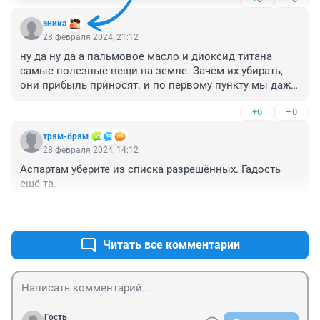
обеспечивают сладкий вкус листьев стевии." - то есть 
натуральной сироп запретили, а экстракт разрешили. 

эника
Всё равно, то запретить орехи и разрешить цианиды.
28 февраля 2024, 21:12
ну да ну да а пальмовое масло и диоксид титана 
самые полезные вещи на земле. Зачем их убирать, 
они прибыль приносят. и по первому пункту мы даже 
знаем кому
+0
–0
трям-брям
28 февраля 2024, 14:12
Аспартам уберите из списка разрешённых. Гадость 
ещё та.
+2
–0
Читать все комментарии
Гость