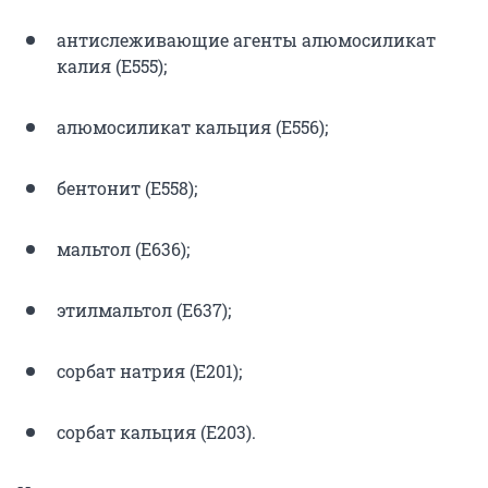
антислеживающие агенты алюмосиликат
калия (E555);
алюмосиликат кальция (Е556);
бентонит (Е558);
мальтол (Е636);
этилмальтол (Е637);
сорбат натрия (Е201);
сорбат кальция (Е203).