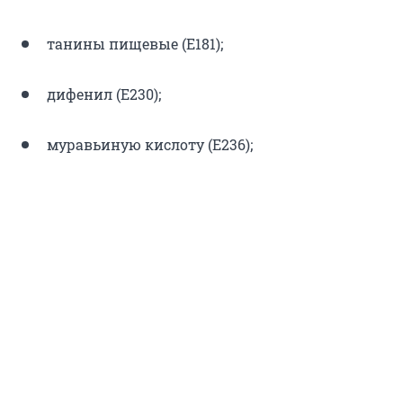
танины пищевые (Е181);
дифенил (Е230);
муравьиную кислоту (Е236);