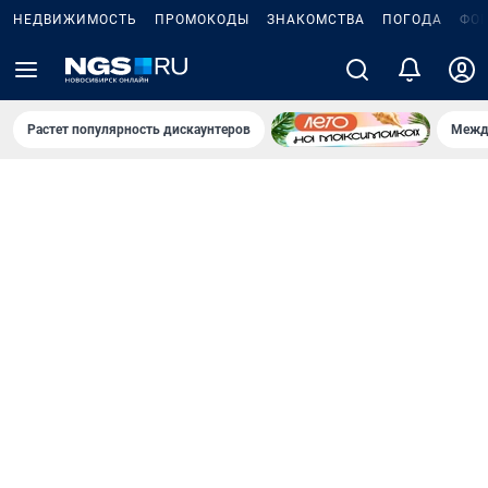
НЕДВИЖИМОСТЬ
ПРОМОКОДЫ
ЗНАКОМСТВА
ПОГОДА
ФО
Растет популярность дискаунтеров
Межд