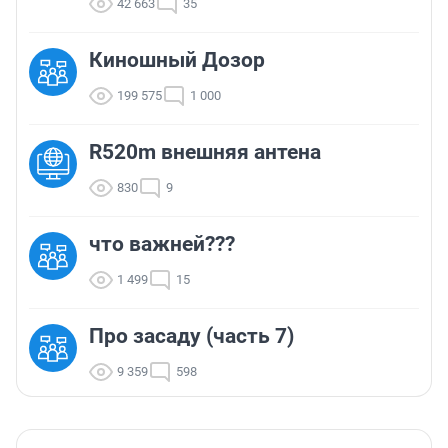
42 663
35
Киношный Дозор
199 575
1 000
R520m внешняя антена
830
9
что важней???
1 499
15
Про засаду (часть 7)
9 359
598