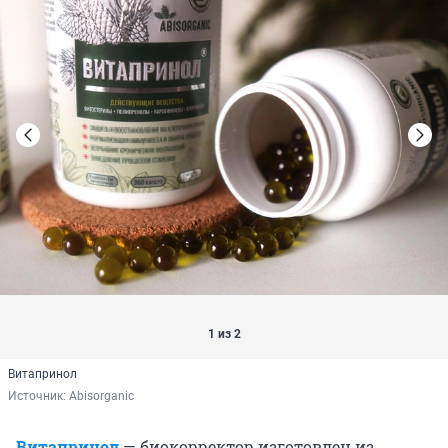
1 из 2
Витапринол
Источник: 
Abisorganic
Витапринол
— биокорректор изготовлен из