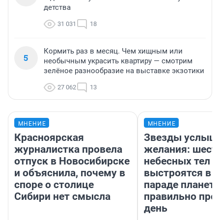
детства
31 031
18
Кормить раз в месяц. Чем хищным или
5
необычным украсить квартиру — смотрим
зелёное разнообразие на выставке экзотики
27 062
13
МНЕНИЕ
МНЕНИЕ
Красноярская
Звезды услыш
журналистка провела
желания: шест
отпуск в Новосибирске
небесных тел
и объяснила, почему в
выстроятся в 
споре о столице
параде планет 
Сибири нет смысла
правильно про
день