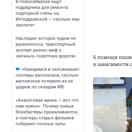
В Новосибирске ищут
подрядчика для ремонта
подпорной стены на
Ипподромской — сколько ему
заплатят
Наследие, которое чудом не
развалилось: транспортный
эксперт разнес миф о
«вечных» советских дорогах
К помощи пацие
в зависимости 
«Находимся в заложниках»:
селлеры рассказали, сколько
миллионов потеряли из-за
ударов по складам WB
«Аналоговая жизнь — вот что
нам нужно». Почему новые
блокбастеры проваливаются,
а повторы старых фильмов
собирают полные залы