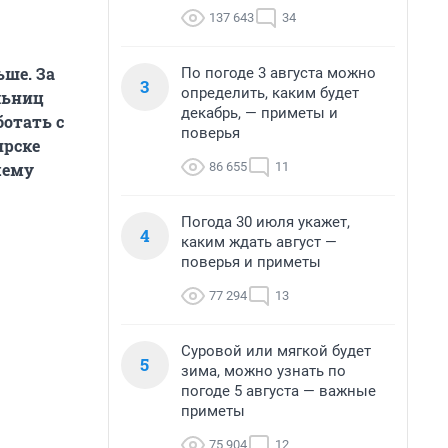
137 643
34
ьше. За
По погоде 3 августа можно
3
определить, каким будет
льниц
декабрь, — приметы и
отать с
поверья
ирске
86 655
11
чему
Погода 30 июля укажет,
4
каким ждать август —
поверья и приметы
77 294
13
Суровой или мягкой будет
5
зима, можно узнать по
погоде 5 августа — важные
приметы
75 904
12