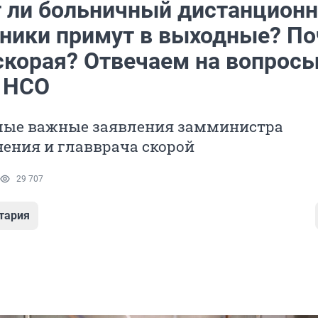
 ли больничный дистанционн
ники примут в выходные? П
скорая? Отвечаем на вопросы
в НСО
мые важные заявления замминистра
ения и главврача скорой
29 707
тария