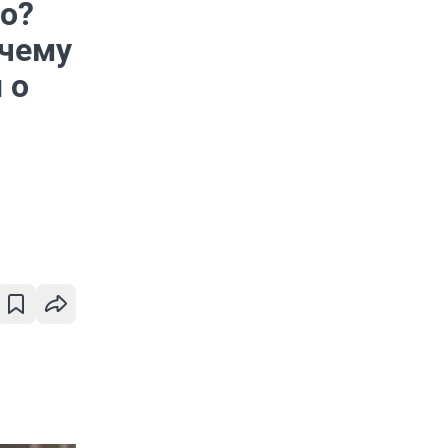
о?
очему
 о