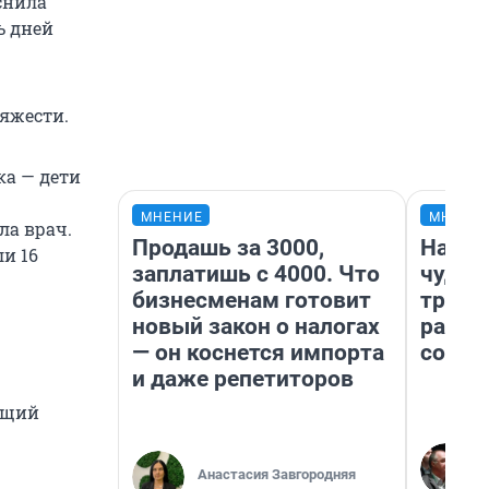
снила
ь дней
тяжести.
ка — дети
МНЕНИЕ
МНЕНИ
ла врач.
Продашь за 3000,
Насле
и 16
заплатишь с 4000. Что
чудом
бизнесменам готовит
транс
новый закон о налогах
разне
— он коснется импорта
совет
и даже репетиторов
ающий
Анастасия Завгородняя