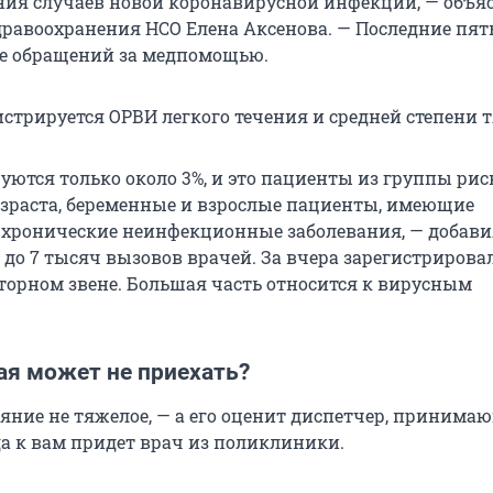
ия случаев новой коронавирусной инфекции, — объя
равоохранения НСО Елена Аксенова. — Последние пят
е обращений за медпомощью.
истрируется ОРВИ легкого течения и средней степени 
уются только около 3%, и это пациенты из группы рис
зраста, беременные и взрослые пациенты, имеющие
хронические неинфекционные заболевания, — добави
до 7 тысяч вызовов врачей. За вчера зарегистрировал
торном звене. Большая часть относится к вирусным
ая может не приехать?
ояние не тяжелое, — а его оценит диспетчер, приним
да к вам придет врач из поликлиники.