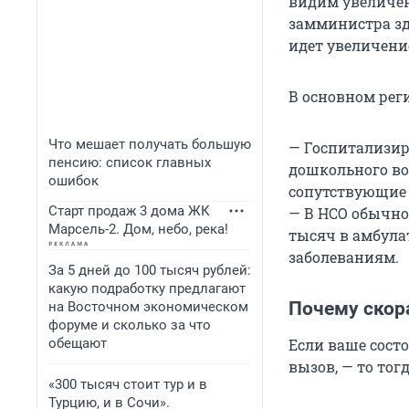
видим увеличен
замминистра зд
идет увеличени
В основном рег
Что мешает получать большую
— Госпитализир
пенсию: список главных
дошкольного во
ошибок
сопутствующие 
Старт продаж 3 дома ЖК
— В НСО обычно 
Марсель-2. Дом, небо, река!
тысяч в амбула
заболеваниям.
За 5 дней до 100 тысяч рублей:
какую подработку предлагают
Почему скор
на Восточном экономическом
форуме и сколько за что
обещают
Если ваше сост
вызов, — то тог
«300 тысяч стоит тур и в
Турцию, и в Сочи».