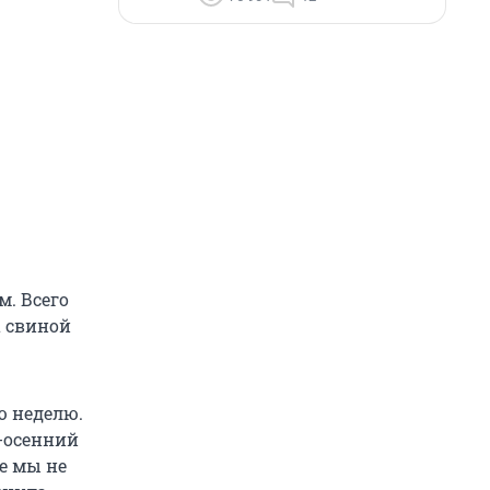
м. Всего
а свиной
 неделю.
-осенний
е мы не