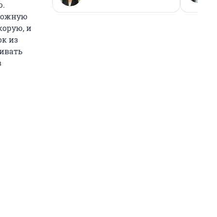
ю.
тложную
корую, и
ок из
ивать
в