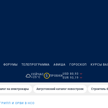
ФОРУМЫ
ТЕЛЕПРОГРАММА
АФИША
ГОРОСКОП
КУРСЫ ВА
USD 80,93
СЕЙЧАС
5
ПРОБКИ
+25°C
EUR 93,19
алог на электрокары
Августовский каталог новостроек
Строитель б
ГРИПП И ОРВИ В НСО