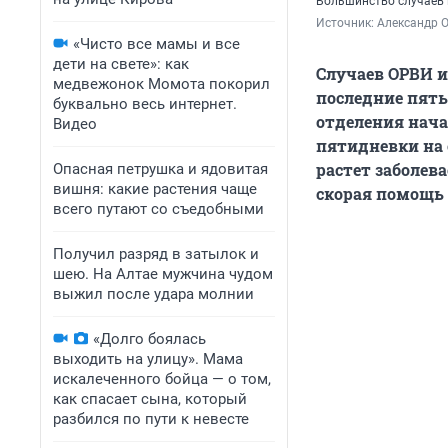
Большинство случаев 
Источник: 
Александр 
«Чисто все мамы и все
дети на свете»: как
Случаев ОРВИ и
медвежонок Момота покорил
последние пять
буквально весь интернет.
отделения нача
Видео
пятидневки на 
растет заболев
Опасная петрушка и ядовитая
вишня: какие растения чаще
скорая помощь 
всего путают со съедобными
Получил разряд в затылок и
шею. На Алтае мужчина чудом
выжил после удара молнии
«Долго боялась
выходить на улицу». Мама
искалеченного бойца — о том,
как спасает сына, который
разбился по пути к невесте