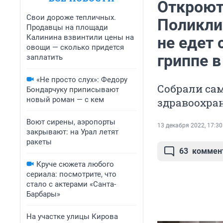
Откроют
Свои дороже тепличных.
Поликли
Продавцы на площади
Калинина взвинтили цены на
не едет 
овощи — сколько придется
гриппе 
заплатить
«Не просто слух»: Федору
Собрали са
Бондарчуку приписывают
новый роман — с кем
здравоохран
Воют сирены, аэропорты
13 декабря 2022, 17:30
закрывают: на Урал летят
ракеты
63
коммен
Круче сюжета любого
сериала: посмотрите, что
стало с актерами «Санта-
Барбары»
На участке улицы Кирова