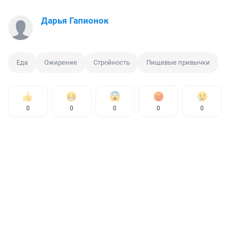
Дарья Гапионок
Еда
Ожирение
Стройность
Пищевые привычки
0
0
0
0
0