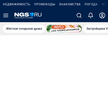
НЕДВИЖИМОСТЬ
ПРОМОКОДЫ
ЗНАКОМСТВА
ПОГОДА
ФО
Жёсткая соседская драка
Застройщики V