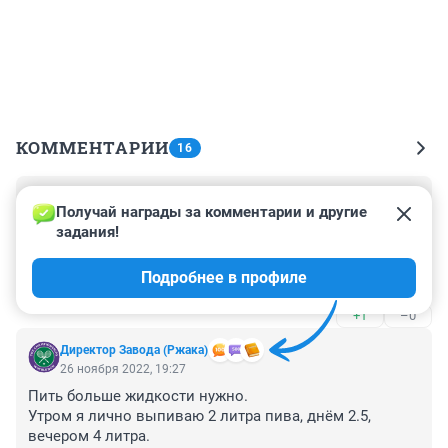
КОММЕНТАРИИ
16
Гость
27 ноября 2022, 01:32
Получай награды за комментарии и другие 
задания!
В таких статейках обычно пишут что нельзя есть 
вечером бла ....нажирайтесь с утра .....Когда у тебя 
Подробнее в профиле
насыщенный рабочий день с утра ты можешь 
позволить себе поесть в спокойствии только 
+1
–0
вечером и так у 80% реально работающих людей , 
исключение тут конечно хипстеры бездельники и 
Директор Завода (Ржака)
живущие на пособия , вот им можно соблюдать 
26 ноября 2022, 19:27
правила статеек , хотя они потребляют столько сахара 
Пить больше жидкости нужно.

в день в своих фастфудах что вам и не снилось
Утром я лично выпиваю 2 литра пива, днём 2.5, 
вечером 4 литра.