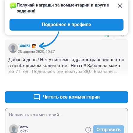
+0
–0
вижу как обрабатывают улицы,дома,школы,сады.и 
Получай награды за комментарии и другие 
почему не перекроют въезд (особенно с Москвой)! 
задания!
Гость
Только подписывать и указывать!
28 апреля 2020, 16:36
Подробнее в профиле
Вирусом не болеют.
+0
–0
148623
28 апреля 2020, 10:37
Добрый день ! Нет у системы здравоохранения тестов 
в необходимом количестве . Неттт!!! Заболела мама 
,ей 71 год . Поднялась температура 38,0. Вызвали 
скорую- тест не взяли . Следом пришел дежурный 
+0
–0
врач -тест не взяли . На следующий день позвонили 
,все расспросили . Сказали ,только сидите дома не 
выходите . И опять как в тишину про тест . И признаки 
Читать все комментарии
ОРВ и группа риска ,все не по чем . Так что берегите 
себя ,самостоятельно .
Гость
Отправить
Войти