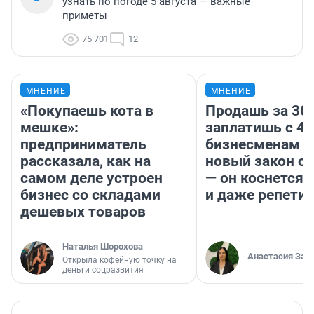
узнать по погоде 5 августа — важные
приметы
75 701
12
МНЕНИЕ
МНЕНИЕ
«Покупаешь кота в
Продашь за 300
мешке»:
заплатишь с 40
предприниматель
бизнесменам г
рассказала, как на
новый закон о 
самом деле устроен
— он коснется 
бизнес со складами
и даже репети
дешевых товаров
Наталья Шорохова
Анастасия Зав
Открыла кофейную точку на
деньги соцразвития