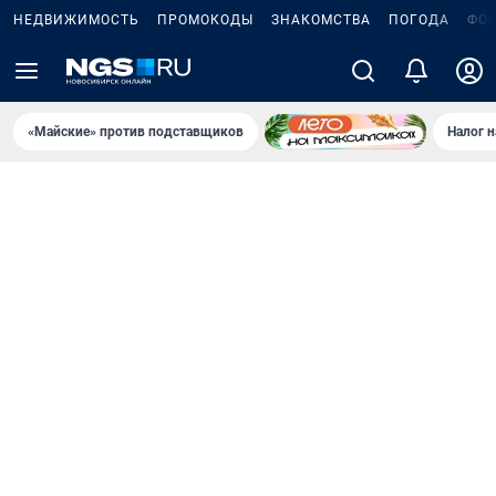
НЕДВИЖИМОСТЬ
ПРОМОКОДЫ
ЗНАКОМСТВА
ПОГОДА
ФО
«Майские» против подставщиков
Налог 