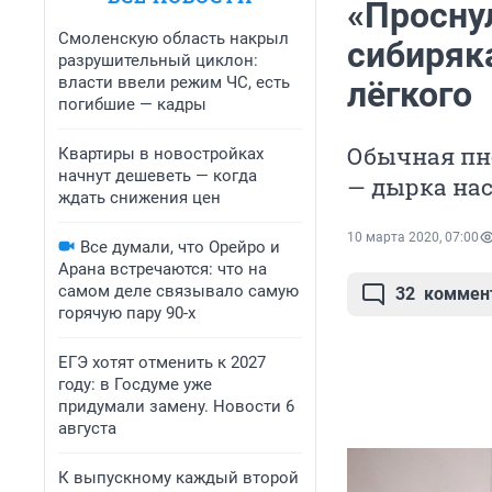
«Просну
Смоленскую область накрыл
сибиряка
разрушительный циклон:
власти ввели режим ЧС, есть
лёгкого
погибшие — кадры
Обычная пне
Квартиры в новостройках
начнут дешеветь — когда
— дырка на
ждать снижения цен
10 марта 2020, 07:00
Все думали, что Орейро и
Арана встречаются: что на
самом деле связывало самую
32
коммен
горячую пару 90-х
ЕГЭ хотят отменить к 2027
году: в Госдуме уже
придумали замену. Новости 6
августа
К выпускному каждый второй