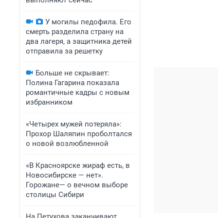
выполняют сейчас
У могилы педофила. Его
смерть разделила страну на
два лагеря, а защитника детей
отправила за решетку
Больше не скрывает:
Полина Гагарина показала
романтичные кадры с новым
избранником
«Четырех мужей потеряла»:
Прохор Шаляпин проболтался
о новой возлюбленной
«В Красноярске жираф есть, в
Новосибирске — нет».
Горожане— о вечном выборе
столицы Сибири
На Петухова заканчивают