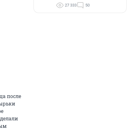
27 333
50
ца после
зырьки
ое
сделали
вым