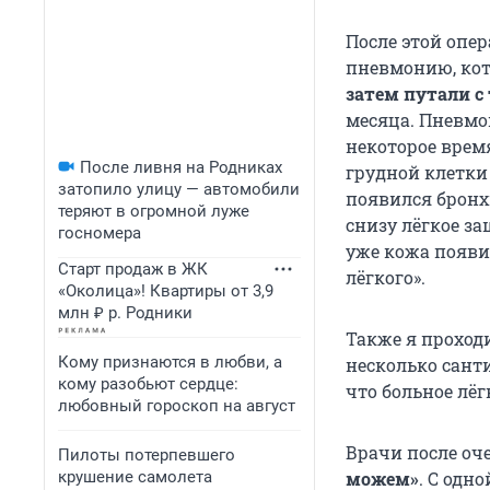
После этой опер
пневмонию, кот
затем путали с
месяца. Пневмон
некоторое врем
После ливня на Родниках
грудной клетки
затопило улицу — автомобили
появился бронх
теряют в огромной луже
снизу лёгкое за
госномера
уже кожа появи
Старт продаж в ЖК
лёгкого».
«Околица»! Квартиры от 3,9
млн ₽ р. Родники
Также я проходи
Кому признаются в любви, а
несколько санти
кому разобьют сердце:
что больное лёг
любовный гороскоп на август
Врачи после оч
Пилоты потерпевшего
крушение самолета
можем»
.
С одно