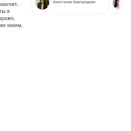
Анастасия Завгородняя
 значит,
ты я
араже,
не знаем,