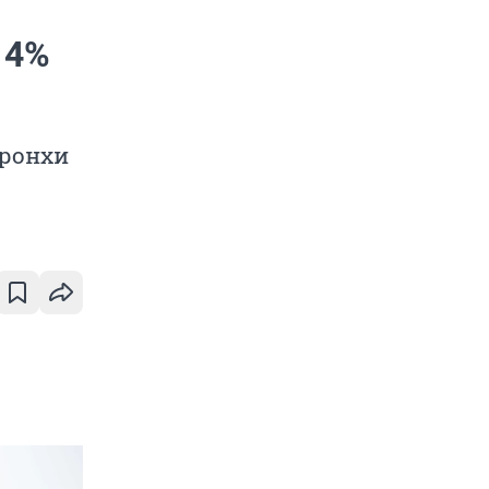
 4%
бронхи