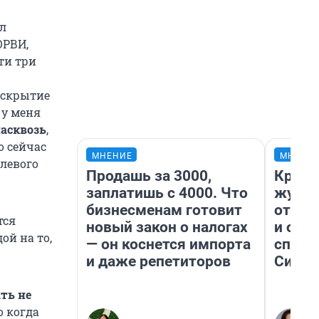
ал
ОРВИ,
ти три
вскрытие
) у меня
асквозь
,
о сейчас
МНЕНИЕ
МНЕНИ
 левого
Продашь за 3000,
Красн
заплатишь с 4000. Что
журна
бизнесменам готовит
отпус
тся
новый закон о налогах
и объ
ой на то,
— он коснется импорта
споре
и даже репетиторов
Сибир
ть не
о когда