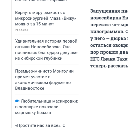
Запущенная пне
Вернуть миру резкость с
новосибирца Ев
микрохирургией глаза «Вижу»
можно за 15 минут
пережил четыре
килограммов. 
у него — дырка
Удивительная история первой
остаться овоще
оптики Новосибирска. Она
пор прошло два
появилась благодаря девушке
из сибирской глубинки
НГС Лиана Таха
теперь рассказы
Премьер‑министр Монголии
примет участие в
экономическом форуме во
Владивостоке
Любительница маскировки:
в зоопарке показали
мартышку Бразза
«Простите нас за всё». С