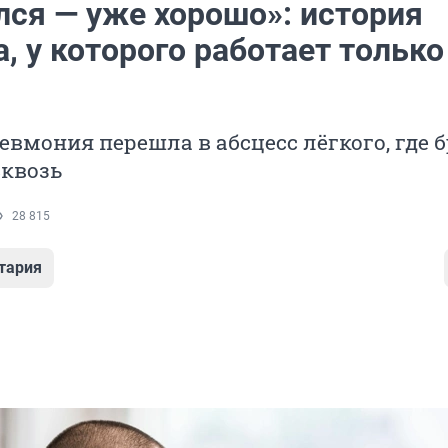
лся — уже хорошо»: история
, у которого работает только
вмония перешла в абсцесс лёгкого, где 
сквозь
28 815
тария