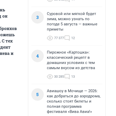
знь
Суровой или мягкой будет
д он
3
зима, можно узнать по
погоде 5 августа — важные
 бронхов
приметы
 можешь
77 377
12
 С тех
ндент
Пирожное «Картошка»:
нева и
4
классический рецепт в
домашних условиях с тем
самым вкусом из детства
30 285
13
Авиашоу в Мочище — 2026:
5
как добраться до аэродрома,
сколько стоят билеты и
полная программа
фестиваля «Вива Авиа!»