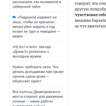
рассказали, как выживали в
говорят: эта оп
сибирской тайге
другую попробуе
чувствовал се
«Подушкой надавил на
машина барахлит
лицо, чтобы не кричала»:
за что хвататьс
жених убил модель и год
возил ее труп в чемодане —
видео
«Ну вот и всё»: звезда
«Дома-2» развелась с
молодым мужем
Нужно требовать свое. Что
делать дольщикам при срыве
сроков сдачи дома —
объясняет юрист
Все полосы Димитровского
моста откроют для движения
осенью — какие работы