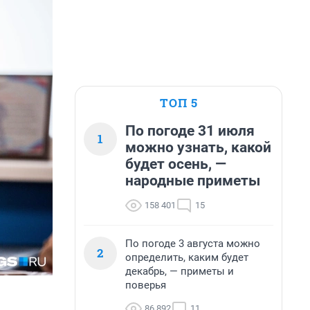
ТОП 5
По погоде 31 июля
1
можно узнать, какой
будет осень, —
народные приметы
158 401
15
По погоде 3 августа можно
2
определить, каким будет
декабрь, — приметы и
поверья
86 892
11