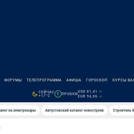
ФОРУМЫ
ТЕЛЕПРОГРАММА
АФИША
ГОРОСКОП
КУРСЫ ВА
USD 81,41
СЕЙЧАС
1
ПРОБКИ
+17°C
EUR 94,06
алог на электрокары
Августовский каталог новостроек
Строитель б
И