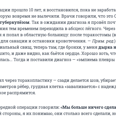
ации прошло 10 лет, я восстановился, пока не заработ
орую вовремя не вылечили. Врачи говорили, что это 
 туберкулёзом
. Так в ожидании диагноза я провёл поч
ия тем временем переходила в абсцесс лёгкого.
Через
я я попал в областную больницу: после торакостомы (
 для санации и остановки кровотечения. —
Прим. ред.
иальный свищ, теперь там, где бронхи, у меня
дырка н
шито, и даже видно, как бьётся сердце
.
Хорошо хоть, чт
лась... Тогда и поставили диагноз — «эмпиема плевры
л через торакопластику — сзади делается шов, убирае
метров рёбер, грудная клетка «заваливается» с надежд
кое распрямится.
ередной операции говорили:
«Мы больше ничего сдела
й стороны, я их понимаю, они столько всего сделали, н