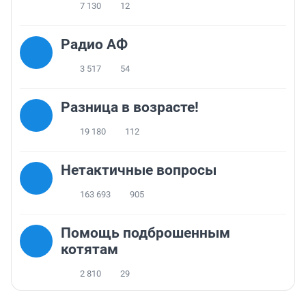
7 130
12
Радио АФ
3 517
54
Разница в возрасте!
19 180
112
Нетактичные вопросы
163 693
905
Помощь подброшенным
котятам
2 810
29