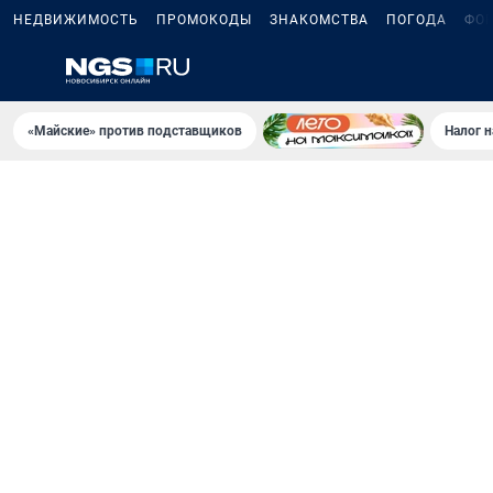
НЕДВИЖИМОСТЬ
ПРОМОКОДЫ
ЗНАКОМСТВА
ПОГОДА
ФО
«Майские» против подставщиков
Налог 