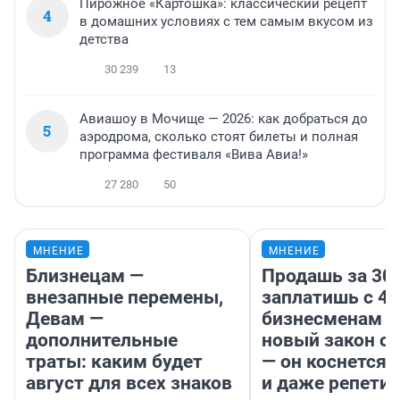
Пирожное «Картошка»: классический рецепт
4
в домашних условиях с тем самым вкусом из
детства
30 239
13
Авиашоу в Мочище — 2026: как добраться до
5
аэродрома, сколько стоят билеты и полная
программа фестиваля «Вива Авиа!»
27 280
50
МНЕНИЕ
МНЕНИЕ
Близнецам —
Продашь за 300
внезапные перемены,
заплатишь с 40
Девам —
бизнесменам г
дополнительные
новый закон о 
траты: каким будет
— он коснется 
август для всех знаков
и даже репети