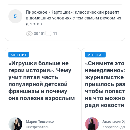
Пирожное «Картошка»: классический рецепт
5
в домашних условиях с тем самым вкусом из
детства
30 151
11
МНЕНИЕ
МНЕНИЕ
«Игрушки больше не
«Снимите это
герои истории». Чему
немедленно»:
учит пятая часть
журналистке Н
популярной детской
пришлось разд
франшизы и почему
чтобы попасть 
она полезна взрослым
на что можно 
ради новости
Мария Тищенко
Анастасия Хри
Обозреватель
Корреспондент