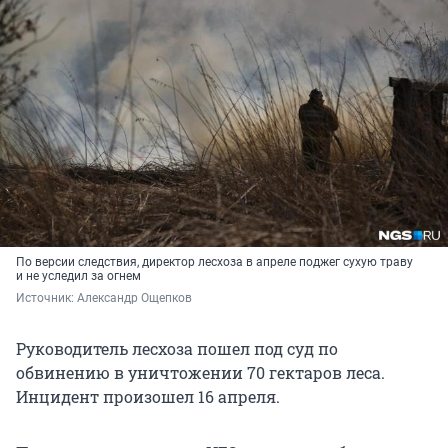
По версии следствия, директор лесхоза в апреле поджег сухую траву
и не уследил за огнем
Источник: 
Александр Ощепков
Руководитель лесхоза пошел под суд по
обвинению в уничтожении 70 гектаров леса.
Инцидент произошел 16 апреля.