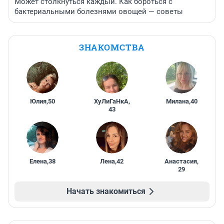
Может столкнуться каждый. Как бороться с
бактериальными болезнями овощей — советы
ЗНАКОМСТВА
Юлия
,
50
ХуЛиГаНкА
,
Милана
,
40
43
Елена
,
38
Лена
,
42
Анастасия
,
29
Начать знакомиться