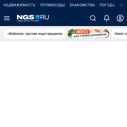
НЕДВИЖИМОСТЬ
ПРОМОКОДЫ
ЗНАКОМСТВА
ПОГОДА
ФО
«Майские» против подставщиков
Налог 