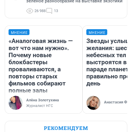
зелёное разнообразие на выставке экзотики
26 988
13
МНЕНИЕ
МНЕНИЕ
«Аналоговая жизнь —
Звезды услыш
вот что нам нужно».
желания: шест
Почему новые
небесных тел
блокбастеры
выстроятся в 
проваливаются, а
параде планет 
повторы старых
правильно про
фильмов собирают
день
полные залы
Алёна Золотухина
Анастасия Фил
Журналист НГС
РЕКОМЕНДУЕМ