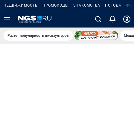
НЕДВИЖИМОСТЬ
ПРОМОКОДЫ
ЗНАКОМСТВА
ПОГОДА
ФО
Растет популярность дискаунтеров
Межд