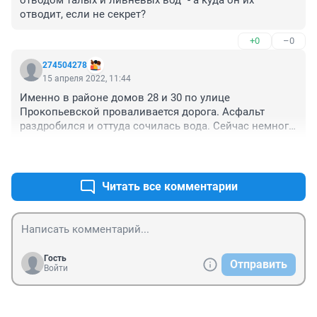
отводом талых и ливневых вод" - а куда он их 
отводит, если не секрет?
+0
–0
274504278
15 апреля 2022, 11:44
Именно в районе домов 28 и 30 по улице 
Прокопьевской проваливается дорога. Асфальт 
раздробился и оттуда сочилась вода. Сейчас немного 
подсохло, но полоса в сторону города разбита.
+0
–0
Читать все комментарии
Гость
Отправить
Войти