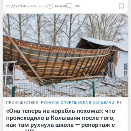
25 декабря, 2025, 08:30
45 434
195
ПРОИСШЕСТВИЯ
РУХНУЛА СПОРТШКОЛА В КОЛЫВАНИ
РЕПОР
«Она теперь на корабль похожа»: что
происходило в Колывани после того,
как там рухнула школа — репортаж с