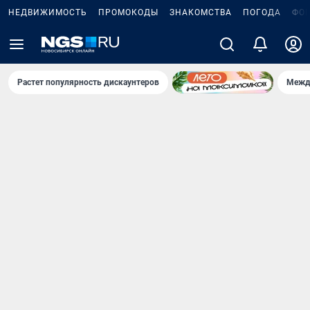
НЕДВИЖИМОСТЬ
ПРОМОКОДЫ
ЗНАКОМСТВА
ПОГОДА
ФО
Растет популярность дискаунтеров
Межд