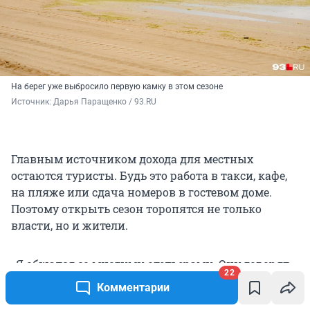
На берег уже выбросило первую камку в этом сезоне
Источник: 
Дарья Паращенко / 93.RU
Главным источником дохода для местных
остаются туристы. Будь это работа в такси, кафе,
на пляже или сдача номеров в гостевом доме.
Поэтому открыть сезон торопятся не только
власти, но и жители.
«Я общался со многими отельерами. Они говорят,
22
что июнь еще вялый. А вот именно июль, август
Комментарии
прямо у них довольно-таки хорошо, у кого-то