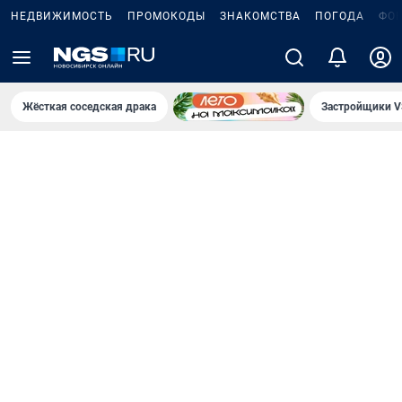
НЕДВИЖИМОСТЬ
ПРОМОКОДЫ
ЗНАКОМСТВА
ПОГОДА
ФО
Жёсткая соседская драка
Застройщики V