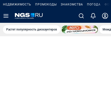
НЕДВИЖИМОСТЬ
ПРОМОКОДЫ
ЗНАКОМСТВА
ПОГОДА
ФО
Растет популярность дискаунтеров
Межд