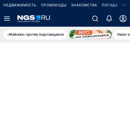
НЕДВИЖИМОСТЬ
ПРОМОКОДЫ
ЗНАКОМСТВА
ПОГОДА
ФО
«Майские» против подставщиков
Налог 