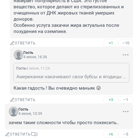
набирает популярность в США. Это густое 
вещество, которое делают из стерилизованных и 
очищенных от ДНК жировых тканей умерших 
доноров.

Особенно услуга закачки жира актуальна после 
похудения на оземпике.
+1
–10
ОТВЕТИТЬ
Гость
4 июня, 16:36
Гость
4 июня, 11:24
Американки накачивают свои бубсы и ягодицы жиром покойников. Новый косметологический препарат AlloClae набирает популярность в США. Это густое вещество, которое делают из стерилизованных и очищенных от ДНК жировых тканей умерших доноров. Особенно услуга закачки жира актуальна после похудения на оземпике.
Какая гадость ! Вы очевидно маньяк 😜
+3
–1
ОТВЕТИТЬ
Гость
4 июня, 10:39
зачем такие сложности чтобы просто покексить..
+6
–5
ОТВЕТИТЬ
2