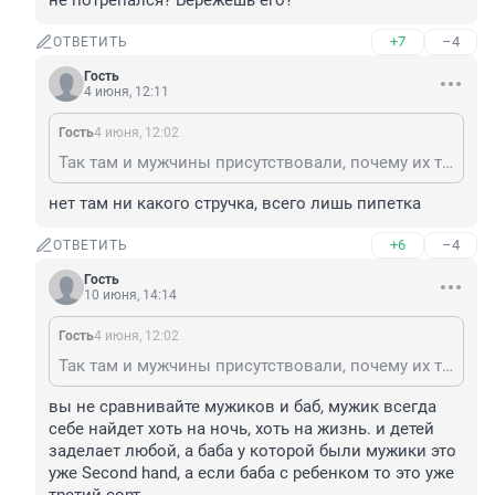
не потрепался? Бережешь его?
+7
–4
ОТВЕТИТЬ
Гость
4 июня, 12:11
Гость
4 июня, 12:02
Так там и мужчины присутствовали, почему их ты своим комментарием обошел? А у тебя стручок то не потрепался? Бережешь его?
нет там ни какого стручка, всего лишь пипетка
+6
–4
ОТВЕТИТЬ
Гость
10 июня, 14:14
Гость
4 июня, 12:02
Так там и мужчины присутствовали, почему их ты своим комментарием обошел? А у тебя стручок то не потрепался? Бережешь его?
вы не сравнивайте мужиков и баб, мужик всегда 
себе найдет хоть на ночь, хоть на жизнь. и детей 
заделает любой, а баба у которой были мужики это 
уже Second hand, а если баба с ребенком то это уже 