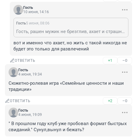
Гость
10 июня, 14:16
Гость
5 июня, 08:06
Гость, рашен мужик не брезглив, ахает и страшных и толстых и прости Господи, даже разведенок с прицепом
вот и именно что ахает, но жить с такой никогда не 
будет это только для развлечений
+1
–0
ОТВЕТИТЬ
Гость
4 июня, 19:34
Сюжетно-ролевая игра «Семейные ценности и наши 
традиции»
+2
–0
ОТВЕТИТЬ
Гость
4 июня, 19:09
" В прошлом году клуб уже пробовал формат быстрых 
свиданий." Сунул,вынул и бежать?