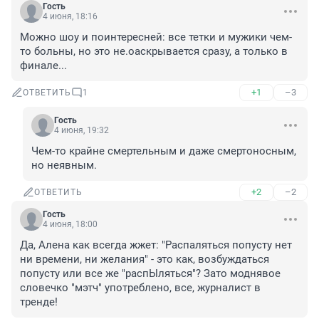
Гость
4 июня, 18:16
Можно шоу и поинтересней: все тетки и мужики чем-
то больны, но это не.оаскрывается сразу, а только в 
финале...
+1
–3
ОТВЕТИТЬ
1
Гость
4 июня, 19:32
Чем-то крайне смертельным и даже смертоносным, 
но неявным.
+2
–2
ОТВЕТИТЬ
Гость
4 июня, 18:00
Да, Алена как всегда жжет: "Распаляться попусту нет 
ни времени, ни желания" - это как, возбуждаться 
попусту или все же "распЫляться"? Зато моднявое 
словечко "мэтч" употреблено, все, журналист в 
тренде!