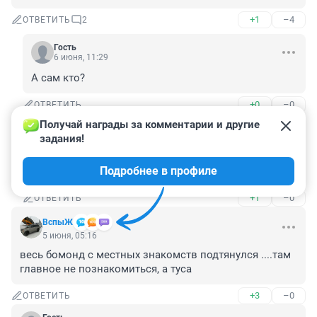
+1
–4
ОТВЕТИТЬ
2
Гость
6 июня, 11:29
А сам кто?
+0
–0
ОТВЕТИТЬ
Получай награды за комментарии и другие 
Гость
10 июня, 14:18
задания!
а что вы минусуете, думать надо было а не ноги 
Подробнее в профиле
расставлять. залетела вертись как хочешь.
+1
–0
ОТВЕТИТЬ
ВспыЖ
5 июня, 05:16
весь бомонд с местных знакомств подтянулся ....там 
главное не познакомиться, а туса
+3
–0
ОТВЕТИТЬ