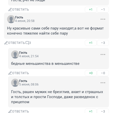
Гость, рчп не люди
+1
–1
ОТВЕТИТЬ
Гость
4 июня, 20:58
Ну красивые сами себе пару находят,а вот не формат 
конечно тяжелее найти себе пару
+1
–3
ОТВЕТИТЬ
3
Гость
4 июня, 21:54
бедные меньшинства в меньшинстве
+0
–0
ОТВЕТИТЬ
Гость
5 июня, 08:06
Гость, рашен мужик не брезглив, ахает и страшных 
и толстых и прости Господи, даже разведенок с 
прицепом
+1
–3
ОТВЕТИТЬ