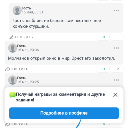
Гость
16 мая, 08:31
Гость, да блин. не бывает там честных. все 
конъюнктурщики.
+0
–1
ОТВЕТИТЬ
Гость
15 мая, 23:36
Молчанов открыл окно в мир, Эрнст его заколотил.
+3
–2
ОТВЕТИТЬ
Гость
15 мая, 23:25
Действительно, не прогибался в отличие от коллег, в 
Получай награды за комментарии и другие 
том числе самого Познера. Перед смертью он вел 
задания!
программы на канале Sheinkin 40 на ютубе, но про это 
не упомянули, а очень ведь интересные были 
Подробнее в профиле
выпуски.
+5
–1
ОТВЕТИТЬ