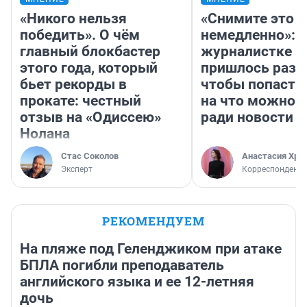
«Никого нельзя
«Снимите это
победить». О чём
немедленно»:
главный блокбастер
журналистке Н
этого года, который
пришлось разд
бьет рекорды в
чтобы попасть 
прокате: честный
на что можно 
отзыв на «Одиссею»
ради новости
Нолана
Стас Соколов
Анастасия Хри
Эксперт
Корреспондент
РЕКОМЕНДУЕМ
На пляже под Геленджиком при атаке
БПЛА погибли преподаватель
английского языка и ее 12-летняя
дочь