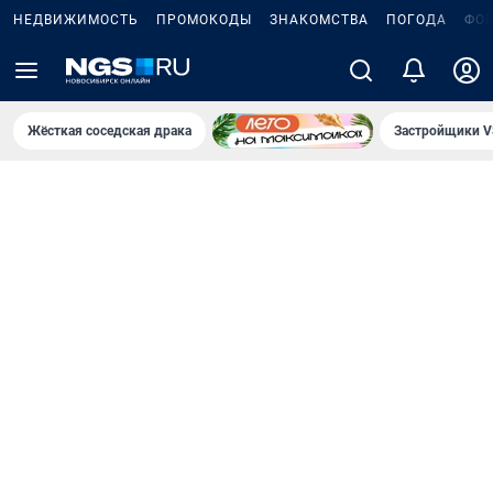
НЕДВИЖИМОСТЬ
ПРОМОКОДЫ
ЗНАКОМСТВА
ПОГОДА
ФО
Жёсткая соседская драка
Застройщики V