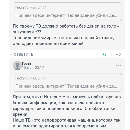
Гость
15 мая, 21:11
Причем здесь интернет? Телевидение убили деньги. Посмотри, сколько хороших журналистов, ведущих, знаменитых и не очень артистов за деньги готовы участвовать в политических и развлекательных шоу, нести с экранов пропаганду и пошлость. Деньги портят людей. Особенно большие деньги. Золотой Телец многим заменил в душе Бога.
По твоему ТВ должно работать без денег, на голом 
энтузиазме??

Телевидение умирает не только в нашей стране, 
оно сдаёт позиции во всём мире!
+3
–0
ОТВЕТИТЬ
Гость
15 мая, 23:17
Гость
15 мая, 21:11
Причем здесь интернет? Телевидение убили деньги. Посмотри, сколько хороших журналистов, ведущих, знаменитых и не очень артистов за деньги готовы участвовать в политических и развлекательных шоу, нести с экранов пропаганду и пошлость. Деньги портят людей. Особенно большие деньги. Золотой Телец многим заменил в душе Бога.
При том, что в Интернете ты можешь найти гораздо 
больше информации, как развлекательного 
характера, так и познавательного. С любой точки 
зрения. 

Наше ТВ - это неповоротливая машина, которая так 
и не смогла адаптироваться к современным 