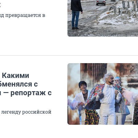
ж
яд превращается в
» Какими
бменялся с
 — репортаж с
 легенду российской