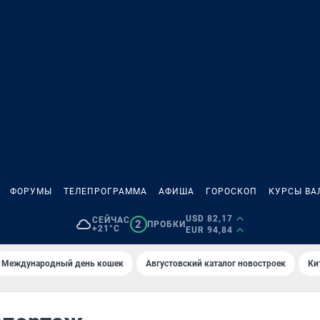
ФОРУМЫ
ТЕЛЕПРОГРАММА
АФИША
ГОРОСКОП
КУРСЫ ВА
USD 82,17
СЕЙЧАС
2
ПРОБКИ
+21°C
EUR 94,84
Международный день кошек
Августовский каталог новостроек
Ки