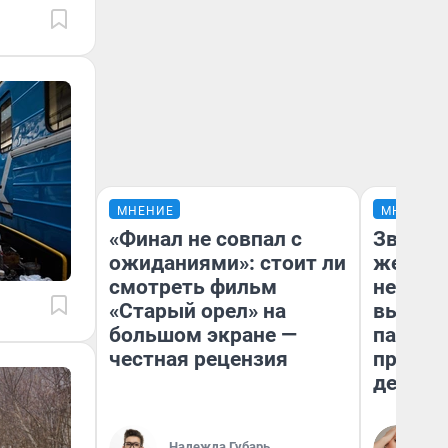
МНЕНИЕ
МНЕНИЕ
«Финал не совпал с
Звезды
ожиданиями»: стоит ли
желани
смотреть фильм
небесн
«Старый орел» на
выстро
большом экране —
параде
честная рецензия
правил
день
Надежда Губарь
Ан