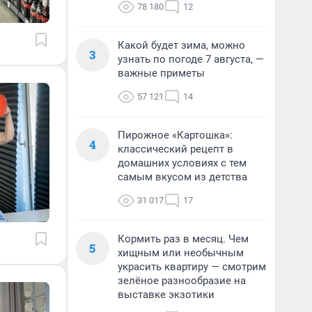
78 180
12
Какой будет зима, можно
3
узнать по погоде 7 августа, —
важные приметы
57 121
14
Пирожное «Картошка»:
4
классический рецепт в
домашних условиях с тем
самым вкусом из детства
31 017
17
Кормить раз в месяц. Чем
5
хищным или необычным
украсить квартиру — смотрим
зелёное разнообразие на
выставке экзотики