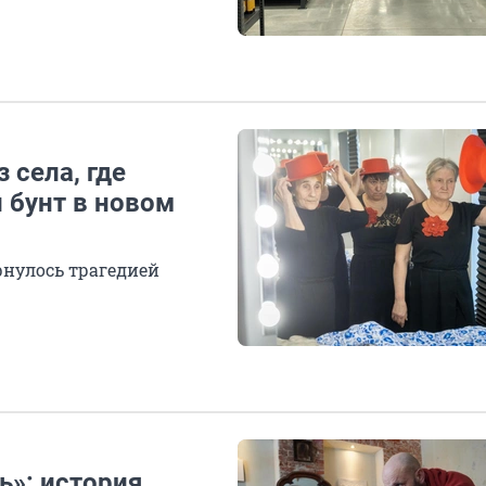
 села, где
 бунт в новом
рнулось трагедией
ь»: история