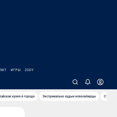
ЛЮТ
ИГРЫ
ZODY
тайская кухня в городе
Экстремально худые новосибирцы
Старт те