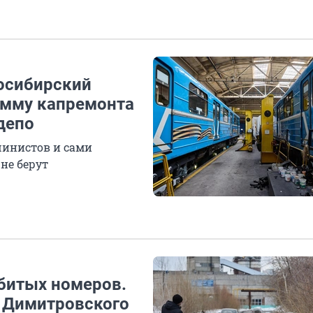
восибирский
амму капремонта
 депо
шинистов и сами
не берут
битых номеров.
у Димитровского