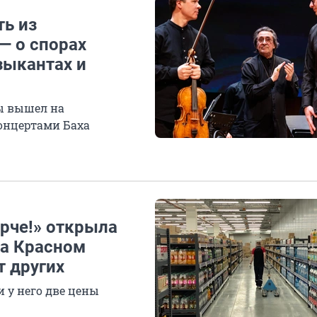
ть из
— о спорах
зыкантах и
ы вышел на
онцертами Баха
рче!» открыла
на Красном
т других
и у него две цены