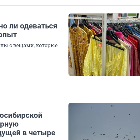
но ли одеваться
 опыт
ины с вещами, которые
восибирской
орную
дущей в четыре