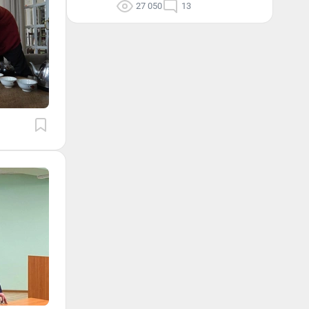
27 050
13