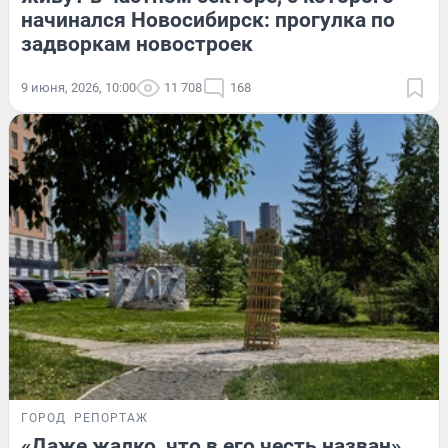
начинался Новосибирск: прогулка по
задворкам новостроек
9 июня, 2026, 10:00
11 708
168
ГОРОД
РЕПОРТАЖ
«Даже жалко, что в его честь назван».