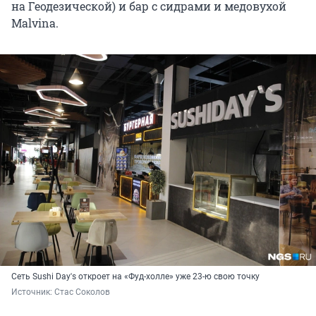
на Геодезической) и бар с сидрами и медовухой
Malvina.
Сеть Sushi Day's откроет на «Фуд-холле» уже 23-ю свою точку
Источник: 
Стас Соколов