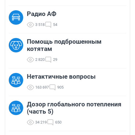
Радио АФ
3 518
54
Помощь подброшенным
котятам
2 820
29
Нетактичные вопросы
163 697
905
Дозор глобального потепления
(часть 5)
34 219
650