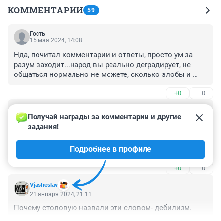
КОММЕНТАРИИ
59
Гость
15 мая 2024, 14:08
Нда, почитал комментарии и ответы, просто ум за 
разум заходит...народ вы реально деградирует, не 
общаться нормально не можете, сколько злобы и 
ненависти. Очнитесь , станьте добрей немного!!! 
+0
–0
Внимательней к друг другу!!!
Гость
21 января 2024, 23:34
Получай награды за комментарии и другие 
задания!
Стало нарицательнымl на подкорку записали 
рекламой : ....посещает гаааастрооооокорт. На 
Подробнее в профиле
уровень инкстикта я бы даже сказал))))
+0
–0
Vjasheslav
21 января 2024, 21:11
Почему столовую назвали эти словом- дебилизм.