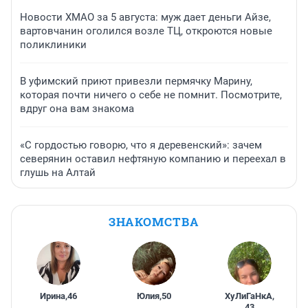
Новости ХМАО за 5 августа: муж дает деньги Айзе,
вартовчанин оголился возле ТЦ, откроются новые
поликлиники
В уфимский приют привезли пермячку Марину,
которая почти ничего о себе не помнит. Посмотрите,
вдруг она вам знакома
«С гордостью говорю, что я деревенский»: зачем
северянин оставил нефтяную компанию и переехал в
глушь на Алтай
ЗНАКОМСТВА
Ирина
,
46
Юлия
,
50
ХуЛиГаНкА
,
43