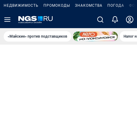
НЕДВИЖИМОСТЬ
ПРОМОКОДЫ
ЗНАКОМСТВА
ПОГОДА
ФО
«Майские» против подставщиков
Налог 