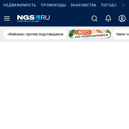
НЕДВИЖИМОСТЬ
ПРОМОКОДЫ
ЗНАКОМСТВА
ПОГОДА
ФО
«Майские» против подставщиков
Налог 