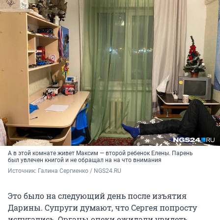
А в этой комнате живет Максим — второй ребенок Елены. Парень
был увлечен книгой и не обращал на на что внимания
Источник: 
Галина Сергиенко / NGS24.RU
Это было на следующий день после изъятия
Дарины. Супруги думают, что Сергея попросту
испугались. Органы опеки ожидали увидеть