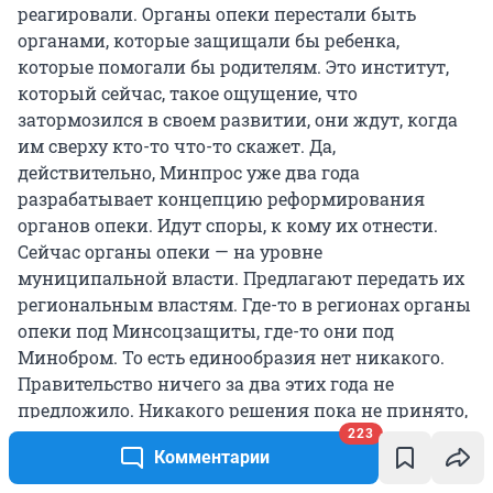
реагировали. Органы опеки перестали быть
органами, которые защищали бы ребенка,
которые помогали бы родителям. Это институт,
который сейчас, такое ощущение, что
затормозился в своем развитии, они ждут, когда
им сверху кто-то что-то скажет. Да,
действительно, Минпрос уже два года
разрабатывает концепцию реформирования
органов опеки. Идут споры, к кому их отнести.
Сейчас органы опеки — на уровне
муниципальной власти. Предлагают передать их
региональным властям. Где-то в регионах органы
опеки под Минсоцзащиты, где-то они под
Минобром. То есть единообразия нет никакого.
Правительство ничего за два этих года не
предложило. Никакого решения пока не принято,
такое ощущение, что это будет тянуться до марта,
223
Комментарии
до окончания выборов президента, пока не станет
известно, те ли люди останутся во главе