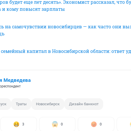
ов будет еще лет десять». Экономист рассказал, что бу
 и кому повысят зарплаты
сь на самочувствии новосибирцев — как часто они в
щь
т семейный капитал в Новосибирской области: ответ у
я Медведева
рреспондент
пуск
Траты
Новосибирск
Дизайн банкнот
3
0
0