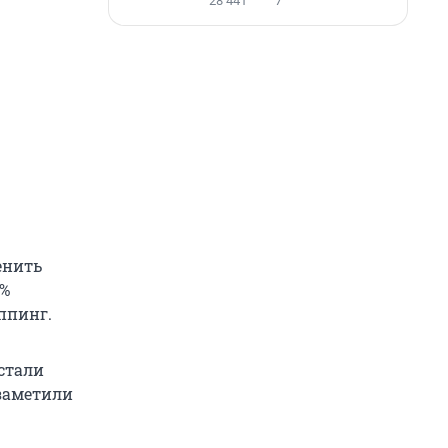
28 441
7
енить
4%
оппинг.
стали
 заметили