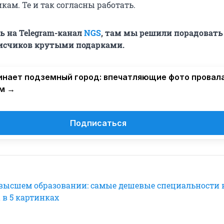
ам. Те и так согласны работать.
 на Telegram-канал
NGS
, там мы решили порадовать
счиков крутыми подарками.
нает подземный город: впечатляющие фото провала
м →
Подписаться
высшем образовании: самые дешевые специальности в
 в 5 картинках