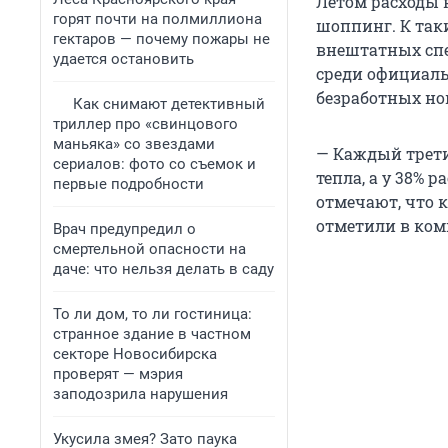
Летом расходы 
горят почти на полмиллиона
шоппинг. К так
гектаров — почему пожары не
внештатных спе
удается остановить
среди официаль
безработных но
Как снимают детективный
триллер про «свинцового
маньяка» со звездами
— Каждый трети
сериалов: фото со съемок и
тепла, а у 38% 
первые подробности
отмечают, что 
отметили в ком
Врач предупредил о
смертельной опасности на
даче: что нельзя делать в саду
То ли дом, то ли гостиница:
странное здание в частном
секторе Новосибирска
проверят — мэрия
заподозрила нарушения
Укусила змея? Зато паука