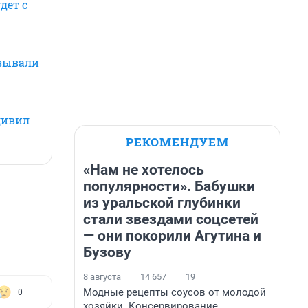
дет с
ызывали
дивил
РЕКОМЕНДУЕМ
«Нам не хотелось
популярности». Бабушки
из уральской глубинки
стали звездами соцсетей
— они покорили Агутина и
Бузову
8 августа
14 657
19
Модные рецепты соусов от молодой
0
хозяйки. Консервирование