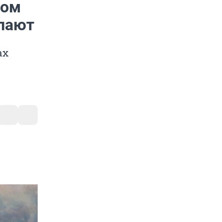
том
упают
ах