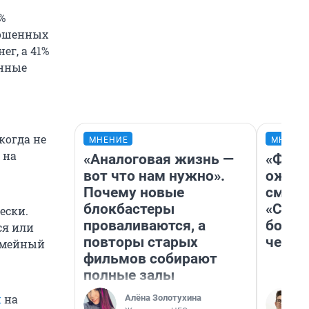
%
рошенных
ег, а 41%
енные
когда не
МНЕНИЕ
МНЕНИ
 на
«Аналоговая жизнь —
«Фина
вот что нам нужно».
ожида
Почему новые
смотр
блокбастеры
«Стар
ески.
проваливаются, а
больш
ся или
повторы старых
честн
семейный
фильмов собирают
полные залы
и
на
Алёна Золотухина