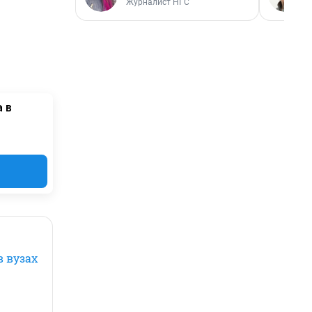
Журналист НГС
 в
 вузах