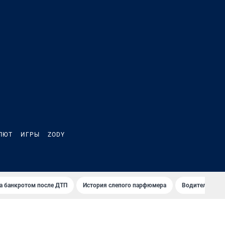
ЛЮТ
ИГРЫ
ZODY
а банкротом после ДТП
История слепого парфюмера
Водители пер