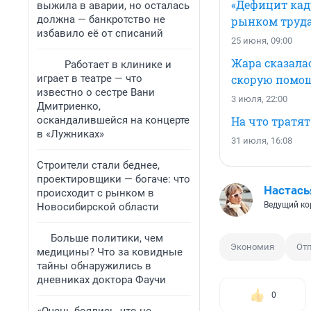
«Дефицит кадр
выжила в аварии, но осталась
должна — банкротство не
рынком труда
избавило её от списаний
25 июня, 09:00
Жара сказала
Работает в клинике и
играет в театре — что
скорую помо
известно о сестре Вани
3 июля, 22:00
Дмитриенко,
оскандалившейся на концерте
На что тратя
в «Лужниках»
31 июля, 16:08
Строители стали беднее,
проектировщики — богаче: что
Настась
происходит с рынком в
Ведущий ко
Новосибирской области
Больше политики, чем
Экономия
От
медицины? Что за ковидные
тайны обнаружились в
дневниках доктора Фаучи
0