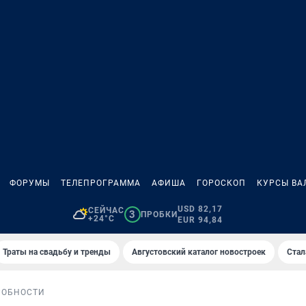
ФОРУМЫ
ТЕЛЕПРОГРАММА
АФИША
ГОРОСКОП
КУРСЫ ВА
USD 82,17
СЕЙЧАС
3
ПРОБКИ
+24°C
EUR 94,84
Траты на свадьбу и тренды
Августовский каталог новостроек
Стал
РОБНОСТИ