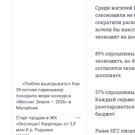
Среди жителей 
сэкономили не 
сократили расхо
хотели бы нако
экономят на шоп
89% опрошенных
экономить, но 4
согласятся экон
шоппинге.
«Люблю выигрывать!» Как
39-летняя парикмахер
37% опрошенных
покорила жюри конкурса
Каждый седьмой
«Миссис Земля — 2026» в
разочароваться 
Малайзии
бюджет.
Старт продаж в ЖК
«Околица»! Квартиры от 3,9
млн ₽ р. Родники
Ранее НГС писа