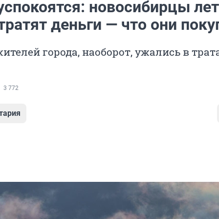
 успокоятся: новосибирцы ле
тратят деньги — что они пок
жителей города, наоборот, ужались в трат
3 772
тария