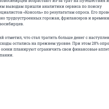
новосибирцев возрастают из-за трат на путешествия и
им выводам пришли аналитики сервиса по поиску
циалистов «Консоль» по результатам опроса. Его про
но трудоустроенных горожан, фрилансеров и времен
восибирцев.
й отметил, что стал тратить больше денег с наступле
расходы остались на прежнем уровне. При этом 28% оп
к осени планируют ограничить свои финансовые аппе
пании.