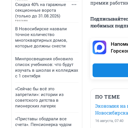
премии работник
Скидка 40% на гаражные
секционные ворота
(только до 31.08.2026)
Подписывайтесь
любимых подпи
В Новосибирске назвали
точное количество
многоквартирных домов,
Напоми
которые должны снести
Горско
Минпросвещения обновило
список учебников: что будут
изучать в школах и колледжах
с 1 сентября
«Сейчас бы всё это
запретили»: истории из
ПО ТЕМЕ
советского детства в
Экономия на 
пионерских лагерях
Новосибирска
«Приставы ободрали все
16 августа, 07:40
счета». Пенсионерка чудом