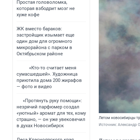
Простая головоломка,
которая взбодрит мозг не
хуже кофе
ЖК вместо бараков:
застройщик изымает еще
один дом для огромного
микрорайона с парком в
Октябрьском районе
«Кто-то считает меня
сумасшедшей». Художница
приютила дома 200 жирафов
— фото и видео
«Протянуть руку помощи»:
незрячий парфюмер создал
«уютный» аромат для тех, кому
Летом новосибирцы тр
страшно, — он уже увековечил
Источник: 
Александр 
в духах Новосибирск
Леса Красноярского края