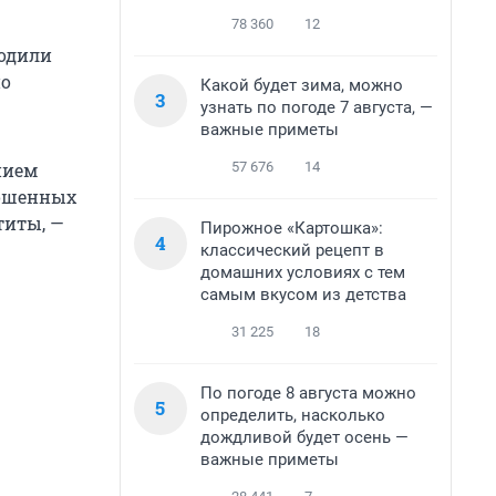
78 360
12
водили
но
Какой будет зима, можно
3
узнать по погоде 7 августа, —
важные приметы
57 676
14
нием
рошенных
титы, —
Пирожное «Картошка»:
4
классический рецепт в
домашних условиях с тем
самым вкусом из детства
31 225
18
По погоде 8 августа можно
5
определить, насколько
дождливой будет осень —
важные приметы