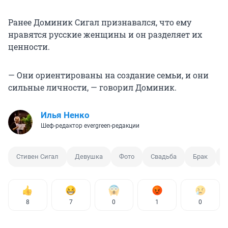
Ранее Доминик Сигал признавался, что ему
нравятся русские женщины и он разделяет их
ценности.
— Они ориентированы на создание семьи, и они
сильные личности, — говорил Доминик.
Илья Ненко
Шеф-редактор evergreen-редакции
Стивен Сигал
Девушка
Фото
Свадьба
Брак
Б
8
7
0
1
0