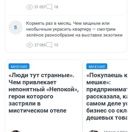
31 057
18
Кормить раз в месяц. Чем хищным или
5
необычным украсить квартиру — смотрим
зелёное разнообразие на выставке экзотики
27 085
13
МНЕНИЕ
МНЕНИЕ
«Люди тут странные».
«Покупаешь ко
Чем привлекает
мешке»:
непонятный «Непокой»,
предпринимат
герои которого
рассказала, как
застряли в
самом деле ус
мистическом отеле
бизнес со скл
дешевых това