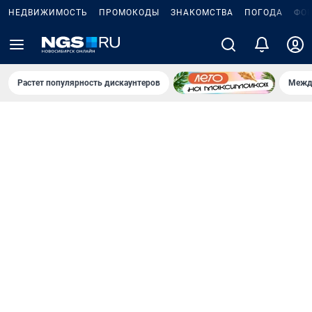
НЕДВИЖИМОСТЬ
ПРОМОКОДЫ
ЗНАКОМСТВА
ПОГОДА
ФО
Растет популярность дискаунтеров
Межд