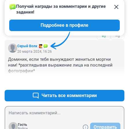
+0
–0
Получай награды за комментарии и другие 
задания!
Гость
20 марта 2024, 22:28
Подробнее в профиле
Ядрен батон, да кого эта "тайна" интересует?
+0
–0
Серый Волк
20 марта 2024, 16:26
Доминик, если тебя вынуждают жениться моргни 
нам! *разглядывая выражение лица на последней 
фотографии*
+0
–0
Читать все комментарии
Гость
Отправить
Войти