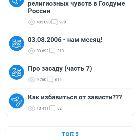
религиозных чувств в Госдуме
России
405 090
978
03.08.2006 - нам месяц!
39 692
210
Про засаду (часть 7)
9 760
616
Как избавиться от зависти???
13 411
52
ТОП 5