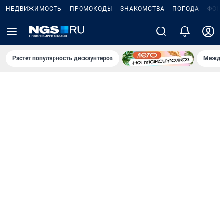
НЕДВИЖИМОСТЬ
ПРОМОКОДЫ
ЗНАКОМСТВА
ПОГОДА
ФО
Растет популярность дискаунтеров
Межд