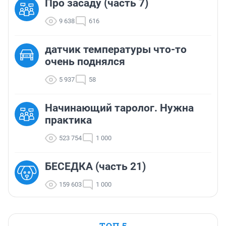
Про засаду (часть 7)
9 638
616
датчик температуры что-то
очень поднялся
5 937
58
Начинающий таролог. Нужна
практика
523 754
1 000
БЕСЕДКА (часть 21)
159 603
1 000
ТОП 5