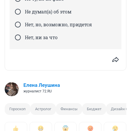
Не думал(а) об этом
Нет, но, возможно, придется
Нет, ни за что
Елена Леушина
журналист 72.RU
Гороскоп
Астролог
Финансы
Бюджет
Дизайн ба