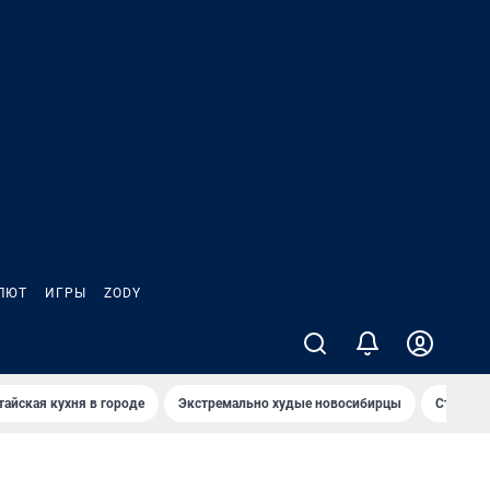
ЛЮТ
ИГРЫ
ZODY
тайская кухня в городе
Экстремально худые новосибирцы
Старт те