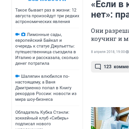
«Если в 
Такое бывает раз в жизни: 12
нет»: п
августа произойдут три редких
астрономических явления
Они разреша
Лимонные сады,
коучинг и 
европейский Байкал и
очередь к статуе Джульетты:
путешественница съездила в
8 апреля 2018, 19:00
Италию и рассказала, сколько
денег потратила
123
комме
Шаляпин влюбился по-
настоящему, а Ваня
Дмитриенко попал в Книгу
рекордов России: новости из
мира шоу-бизнеса
Обладатель Кубка Стэнли:
хоккейный клуб «Сибирь»
подписал нового