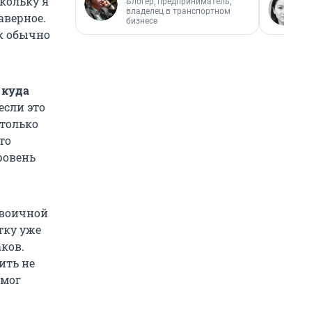
скольку я
Блогер, предприниматель,
владелец в транспортном
аверное.
бизнесе
ак обычно
 куда
если это
 только
то
ровень
 двоичной
тку уже
аков.
ить не
 мог