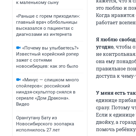
кажется, что я 
к маленькому сыну
это люблю и пок
Когда нравится 
«Раньше с горем приходили»:
работает вселен
главный врач облбольницы
высказался о пациентах с
диагнозами из интернета
Я люблю свобод
угодно
, чтобы 
«Почему вы улыбаетесь?»
не контрольная.
Известный корейский рэпер
зажег с сотнями
она ему понадоб
новосибирцев: как это было
правильное пони
доступа к чему-
«Минус — слишком много
спойлеров»: российский
ниндзя-скульптор снялся в
У меня есть так
сериале «Дом Дракона».
единице прибав
Видео
сразу. Потому ч
Если к единице
Орангутану Бату из
двойку, а гораз
Новосибирского зоопарка
помочь ребёнку
исполнилось 27 лет