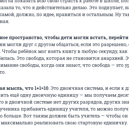
смогла показать всю свою страсть к работе в школе, по
азала то, что я действительно делаю. Это подкупает, н
самой, должно, по идее, нравиться и остальным. Ну т
ная.
ное пространство, чтобы дети могли встать, перейти
они могли друг с другом общаться, если это разрешено, 
 Чтобы ребёнок мог взять книгу в любую секунду, как
илась. Это свобода, которая не становится анархией. Э
мание свободы, когда они знают, что свобода — это у
то.
ая мысль, что 1+1=10
. Это двоичная система, и если к
ить ещё одну двоичную единицу — мы получаем деся
то в двоичной системе нет других разрядов, других зн
 ученика прибавить единицу учителя, то можно получ
до больше. Вот таким должен быть учитель — чтобы он
 максимально реализовать свою стартовую единичку.