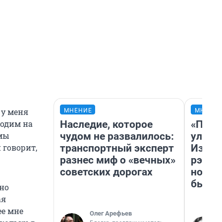
 у меня
МНЕНИЕ
МНЕНИ
Наследие, которое
«Поче
ходим на
чудом не развалилось:
улыба
 мы
транспортный эксперт
Извес
 говорит,
разнес миф о «вечных»
рэпер
советских дорогах
новос
было
ьно
ая
ее мне
Олег Арефьев