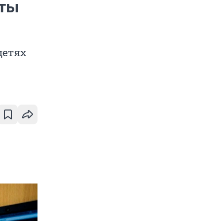
оты
детях