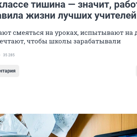
классе тишина — значит, раб
равила жизни лучших учителей
ют смеяться на уроках, испытывают на 
мечтают, чтобы школы зарабатывали
35 285
нтария