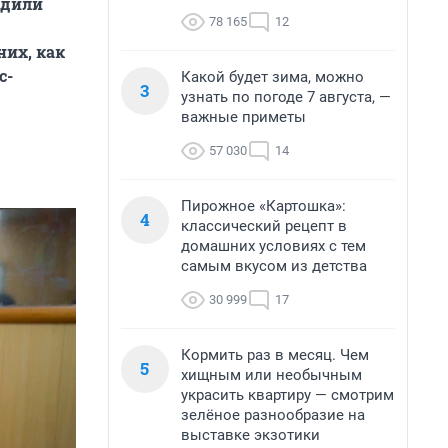
адили
78 165
12
них, как
с-
Какой будет зима, можно
3
узнать по погоде 7 августа, —
важные приметы
57 030
14
Пирожное «Картошка»:
4
классический рецепт в
домашних условиях с тем
самым вкусом из детства
30 999
17
Кормить раз в месяц. Чем
5
хищным или необычным
украсить квартиру — смотрим
зелёное разнообразие на
выставке экзотики