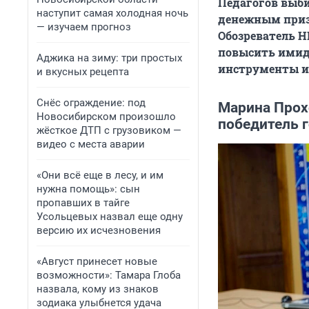
Педагогов выби
наступит самая холодная ночь
денежным призо
— изучаем прогноз
Обозреватель Н
повысить имид
Аджика на зиму: три простых
инструменты и 
и вкусных рецепта
Снёс ограждение: под
Марина Прох
Новосибирском произошло
победитель г
жёсткое ДТП с грузовиком —
видео с места аварии
«Они всё еще в лесу, и им
нужна помощь»: сын
пропавших в тайге
Усольцевых назвал еще одну
версию их исчезновения
«Август принесет новые
возможности»: Тамара Глоба
назвала, кому из знаков
зодиака улыбнется удача