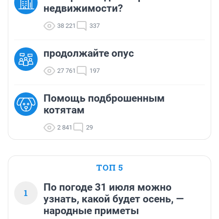
недвижимости?
38 221
337
продолжайте опус
27 761
197
Помощь подброшенным
котятам
2 841
29
ТОП 5
По погоде 31 июля можно
1
узнать, какой будет осень, —
народные приметы