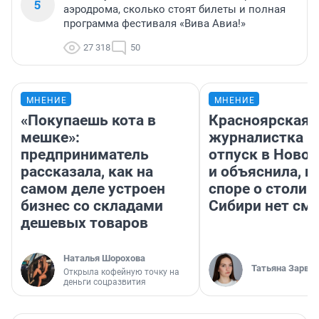
5
аэродрома, сколько стоят билеты и полная
программа фестиваля «Вива Авиа!»
27 318
50
МНЕНИЕ
МНЕНИЕ
«Покупаешь кота в
Красноярская
мешке»:
журналистка п
предприниматель
отпуск в Ново
рассказала, как на
и объяснила, п
самом деле устроен
споре о столиц
бизнес со складами
Сибири нет см
дешевых товаров
Наталья Шорохова
Татьяна Зарва
Открыла кофейную точку на
деньги соцразвития