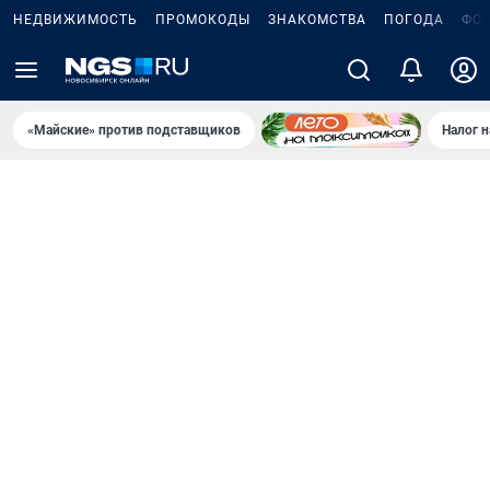
НЕДВИЖИМОСТЬ
ПРОМОКОДЫ
ЗНАКОМСТВА
ПОГОДА
ФО
«Майские» против подставщиков
Налог 