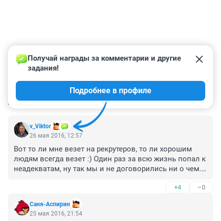
Получай награды за комментарии и другие 
задания!
Подробнее в профиле
КОММЕНТАРИИ
19
v_Viktor
26 мая 2016, 12:57
Вот то ли мне везет на рекрутеров, то ли хорошим 
людям всегда везет :) Один раз за всю жизнь попал к 
неадекватам, ну так мы и не договорились ни о чем. 
Местная конторка, самомнение раздуто, всё как 
+4
–0
всегда. Все остальные разы были конкретны, по делу, 
и люди проводили приятные и умные, и даже стресс-
Саня-Аспирин
интервью вполне себе забавны. И да, с рекрутером 
25 мая 2016, 21:54
нужно уметь разговаривать на его языке, он ведь 