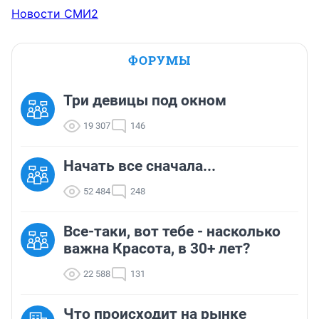
Угадайте, что в итоге?

Новости СМИ2
Правильно! Куча интернет-звезд, которые в реальной 
жизни способны лишь к присасыванию к чужой 
жирной титьке, но... в случае чего... готовые и 
ФОРУМЫ
пересидеться в подвале.
Три девицы под окном
19 307
146
Начать все сначала...
52 484
248
Все-таки, вот тебе - насколько
важна Красота, в 30+ лет?
22 588
131
Что происходит на рынке